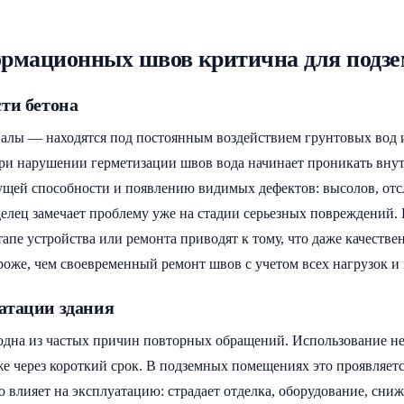
ормационных швов критична для подз
ти бетона
алы — находятся под постоянным воздействием грунтовых вод и 
При нарушении герметизации швов вода начинает проникать вн
ущей способности и появлению видимых дефектов: высолов, отс
аделец замечает проблему уже на стадии серьезных повреждени
апе устройства или ремонта приводят к тому, что даже качестве
ороже, чем своевременный ремонт швов с учетом всех нагрузок и
атации здания
на из частых причин повторных обращений. Использование не
же через короткий срок. В подземных помещениях это проявляетс
 влияет на эксплуатацию: страдает отделка, оборудование, сниж