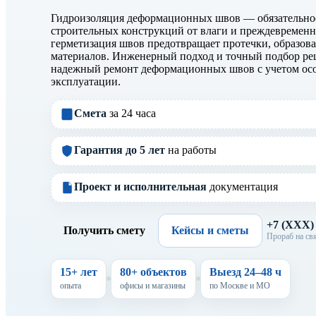
Гидроизоляция деформационных швов — обязательное
строительных конструкций от влаги и преждевременн
герметизация швов предотвращает протечки, образов
материалов. Инженерный подход и точный подбор р
надежный ремонт деформационных швов с учетом осо
эксплуатации.
Смета
за 24 часа
Гарантия до 5 лет
на работы
Проект и исполнительная
документация
+7 (XXX
Получить смету
Кейсы и сметы
Прораб на свя
15+ лет
80+ объектов
Выезд 24–48 ч
опыта
офисы и магазины
по Москве и МО