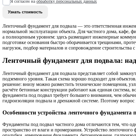
Я согласен на
обработку персональных данных
Ленточный фундамент для подвала — это ответственная инжене
нормальной эксплуатации объекта. Для частного дома, кафе, ф
а полноценным уровнем: здесь размещают инженерные коммуни
подготовке основания быстро оборачивается трещинами, прот
нагрузок, подбор материалов и сопровождение строительства с 
Ленточный фундамент для подвала: над
Ленточный фундамент для подвала представляет собой замкн
подземного уровня. Такая схема хорошо подходит для объектов
решение: внизу можно разместить технические помещения, уз
расчёте бетонные конструкции работают как единая система, в
фундамента под подвал требует большего внимания, чем обычна
гидроизоляции подвала и дренажной системе. Поэтому вопрос не
Особенности устройства ленточного фундамента п
Фундаменты под подвал частного дома отличаются тем, что од
пространство от влаги и промерзания. Устройство ленточного 
опалубки, армирование фундамента, бетонирование, гидроизол