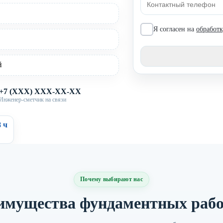
Я согласен на
обработ
й
+7 (XXX) XXX-XX-XX
Инженер-сметчик на связи
 ч
Почему выбирают нас
имущества фундаментных раб