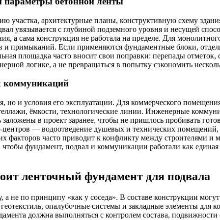
и параметры бетонной ленты
ию участка, архитектурные планы, конструктивную схему здания,
двал увязывается с глубиной подземного уровня и несущей спос
я, а сама конструкция не работала на пределе. Для монолитног
в и примыканий. Если применяются фундаментные блоки, отдель
альная площадка часто вносит свои поправки: перепады отметок, 
нерной логике, а не превращаться в попытку сэкономить несколь
х коммуникаций
я, но и условия его эксплуатации. Для коммерческого помещени
стеллажи, ёмкости, технологические линии. Инженерные коммун
 заложены в проект заранее, чтобы не пришлось пробивать гото
с-центров — водоотведение душевых и технических помещений,
тих факторов часто приводит к конфликту между строителями 
чтобы фундамент, подвал и коммуникации работали как единая с
тоит ленточный фундамент для подвала
а не по принципу «как у соседа». В составе конструкции могут 
геотекстиль, опалубочные системы и закладные элементы для к
ндамента должна выполняться с контролем состава, подвижности 