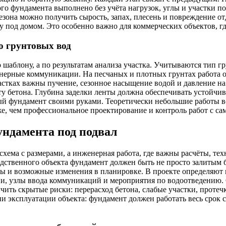
го фундамента выполнено без учёта нагрузок, углы и участки п
сезона можно получить сырость, запах, плесень и повреждение о
у под домом. Это особенно важно для коммерческих объектов, г
ю грунтовых вод
шаблону, а по результатам анализа участка. Учитываются тип гр
нерные коммуникации. На песчаных и плотных грунтах работа ос
стках важны пучение, сезонное насыщение водой и давление на 
у бетона. Глубина заделки ленты должна обеспечивать устойчи
ный фундамент своими руками. Теоретически небольшие работы в
, чем профессиональное проектирование и контроль работ с сам
ундамента под подвал
хема с размерами, а инженерная работа, где важны расчёты, те
одственного объекта фундамент должен быть не просто залитым 
сы и возможные изменения в планировке. В проекте определяют 
ии, узлы ввода коммуникаций и мероприятия по водоотведению.
учить скрытые риски: перерасход бетона, слабые участки, проте
эксплуатации объекта: фундамент должен работать весь срок сл