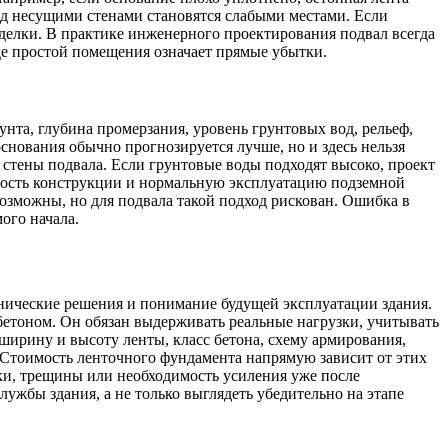
од несущими стенами становятся слабыми местами. Если
тделки. В практике инженерного проектирования подвал всегда
де простой помещения означает прямые убытки.
унта, глубина промерзания, уровень грунтовых вод, рельеф,
нования обычно прогнозируется лучше, но и здесь нельзя
стены подвала. Если грунтовые воды подходят высоко, проект
вость конструкции и нормальную эксплуатацию подземной
озможны, но для подвала такой подход рискован. Ошибка в
ого начала.
хнические решения и понимание будущей эксплуатации здания.
бетоном. Он обязан выдерживать реальные нагрузки, учитывать
ширину и высоту ленты, класс бетона, схему армирования,
 Стоимость ленточного фундамента напрямую зависит от этих
чки, трещины или необходимость усиления уже после
ужбы здания, а не только выглядеть убедительно на этапе