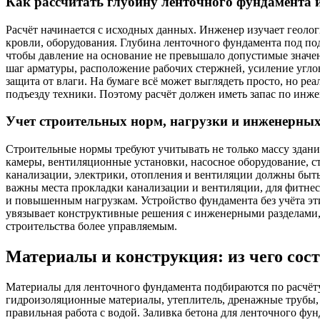
Как рассчитать глубину ленточного фундамента 
Расчёт начинается с исходных данных. Инженер изучает геолог
кровли, оборудования. Глубина ленточного фундамента под по
чтобы давление на основание не превышало допустимые значени
шаг арматуры, расположение рабочих стержней, усиление угло
защита от влаги. На бумаге всё может выглядеть просто, но ре
подъезду техники. Поэтому расчёт должен иметь запас по инже
Учет строительных норм, нагрузки и инженерны
Строительные нормы требуют учитывать не только массу здани
камеры, вентиляционные установки, насосное оборудование, 
канализации, электрики, отопления и вентиляции должны быть
важны места прокладки канализации и вентиляции, для фитне
и повышенным нагрузкам. Устройство фундамента без учёта э
увязывает конструктивные решения с инженерными разделами, 
строительства более управляемым.
Материалы и конструкция: из чего сос
Материалы для ленточного фундамента подбираются по расчёту, 
гидроизоляционные материалы, утеплитель, дренажные трубы, 
правильная работа с водой. Заливка бетона для ленточного фу