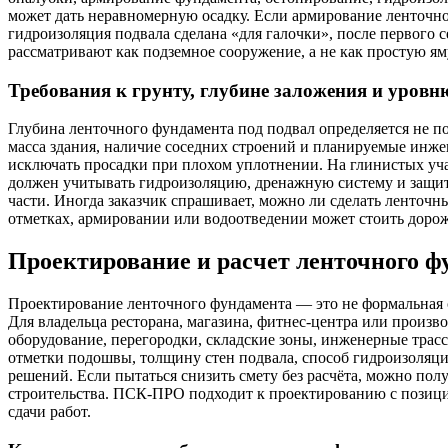
может дать неравномерную осадку. Если армирование ленточно
гидроизоляция подвала сделана «для галочки», после первого 
рассматривают как подземное сооружение, а не как простую ям
Требования к грунту, глубине заложения и уровн
Глубина ленточного фундамента под подвал определяется не по 
масса здания, наличие соседних строений и планируемые инже
исключать просадки при плохом уплотнении. На глинистых уча
должен учитывать гидроизоляцию, дренажную систему и защит
части. Иногда заказчик спрашивает, можно ли сделать ленточ
отметках, армировании или водоотведении может стоить дороже
Проектирование и расчет ленточного ф
Проектирование ленточного фундамента — это не формальная с
Для владельца ресторана, магазина, фитнес-центра или произв
оборудование, перегородки, складские зоны, инженерные трас
отметки подошвы, толщину стен подвала, способ гидроизоляц
решений. Если пытаться снизить смету без расчёта, можно пол
строительства. ПСК-ПРО подходит к проектированию с позиции 
сдачи работ.