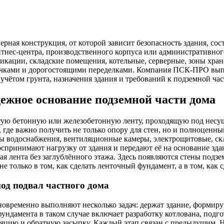
рная конструкция, от которой зависит безопасность здания, со
итнес-центра, производственного корпуса или административного
кации, складские помещения, котельные, серверные, зоны хране
ечками и дорогостоящими переделками. Компания ПСК-ПРО выпо
учётом грунта, назначения здания и требований к подземной час
ежное основание подземной части дома
утую бетонную или железобетонную ленту, проходящую под нес
, где важно получить не только опору для стен, но и полноценн
лы водоснабжения, вентиляционные камеры, электрощитовые, ск
оспринимают нагрузку от здания и передают её на основание зд
я лента без заглублённого этажа. Здесь появляются стены подзем
 только в том, как сделать ленточный фундамент, а в том, как 
од подвал частного дома
новременно выполняют несколько задач: держат здание, формир
фундамента в таком случае включает разработку котлована, под
яцию и обратную засыпку. Каждый этап связан с предыдущим. Н