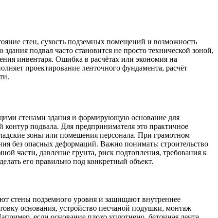
стояние стен, сухость подземных помещений и возможность
 здания подвал часто становится не просто технической зоной,
ния инвентаря. Ошибка в расчётах или экономия на
лняет проектирование ленточного фундамента, расчёт
ти.
ущими стенами здания и формирующую основание для
ый контур подвала. Для предпринимателя это практичное
ладские зоны или помещения персонала. При грамотном
ания без опасных деформаций. Важно понимать: строительство
ной части, давление грунта, риск подтопления, требования к
сделать его правильно под конкретный объект.
уют стены подземного уровня и защищают внутреннее
готовку основания, устройство песчаной подушки, монтаж
апример, если основание плохо уплотнено, бетонная лента