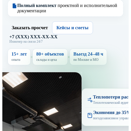
Полный комплект
проектной и исполнительной
документации
Заказать просчет
Кейсы и сметы
+7 (XXX) XXX-XX-XX
Инженер на связи 24/7
15+ лет
80+ объектов
Выезд 24–48 ч
опыта
склады и цеха
по Москве и МО
Теплопотери рас
Теплотехнический аудит и
Экономия до 35%
погодозависимое управл