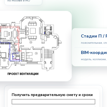
по Москве и МО
Стадии П / 
пояснительная, с
BIM-коорди
модель, коллизии,