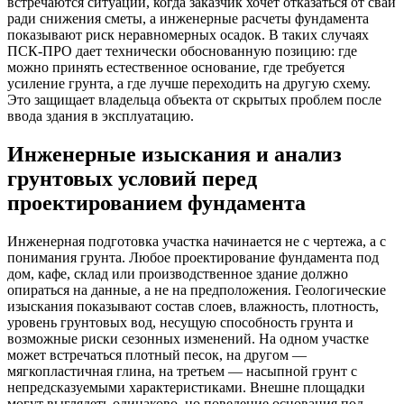
встречаются ситуации, когда заказчик хочет отказаться от свай
ради снижения сметы, а инженерные расчеты фундамента
показывают риск неравномерных осадок. В таких случаях
ПСК-ПРО дает технически обоснованную позицию: где
можно принять естественное основание, где требуется
усиление грунта, а где лучше переходить на другую схему.
Это защищает владельца объекта от скрытых проблем после
ввода здания в эксплуатацию.
Инженерные изыскания и анализ
грунтовых условий перед
проектированием фундамента
Инженерная подготовка участка начинается не с чертежа, а с
понимания грунта. Любое проектирование фундамента под
дом, кафе, склад или производственное здание должно
опираться на данные, а не на предположения. Геологические
изыскания показывают состав слоев, влажность, плотность,
уровень грунтовых вод, несущую способность грунта и
возможные риски сезонных изменений. На одном участке
может встречаться плотный песок, на другом —
мягкопластичная глина, на третьем — насыпной грунт с
непредсказуемыми характеристиками. Внешне площадки
могут выглядеть одинаково, но поведение основания под