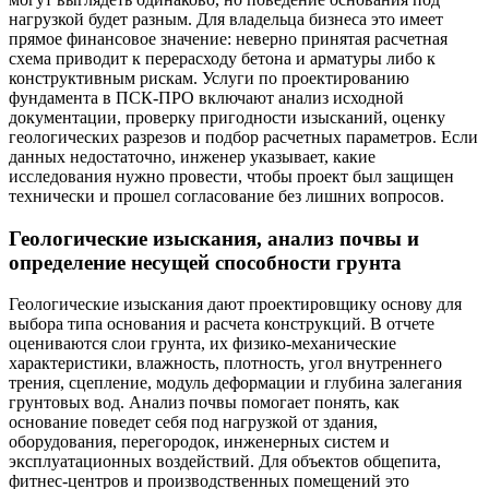
нагрузкой будет разным. Для владельца бизнеса это имеет
прямое финансовое значение: неверно принятая расчетная
схема приводит к перерасходу бетона и арматуры либо к
конструктивным рискам. Услуги по проектированию
фундамента в ПСК-ПРО включают анализ исходной
документации, проверку пригодности изысканий, оценку
геологических разрезов и подбор расчетных параметров. Если
данных недостаточно, инженер указывает, какие
исследования нужно провести, чтобы проект был защищен
технически и прошел согласование без лишних вопросов.
Геологические изыскания, анализ почвы и
определение несущей способности грунта
Геологические изыскания дают проектировщику основу для
выбора типа основания и расчета конструкций. В отчете
оцениваются слои грунта, их физико-механические
характеристики, влажность, плотность, угол внутреннего
трения, сцепление, модуль деформации и глубина залегания
грунтовых вод. Анализ почвы помогает понять, как
основание поведет себя под нагрузкой от здания,
оборудования, перегородок, инженерных систем и
эксплуатационных воздействий. Для объектов общепита,
фитнес-центров и производственных помещений это