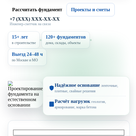
Рассчитать фундамент
Проекты и сметы
+7 (XXX) XXX-XX-XX
Инженер-сметчик на связи
15+ лет
120+ фундаментов
в строительстве
дома, склады, объекты
Выезд 24–48 ч
по Москве и МО
Надёжное основание
ленточные,
плитные, свайные решения
Расчёт нагрузок
геология,
армирование, марка бетона