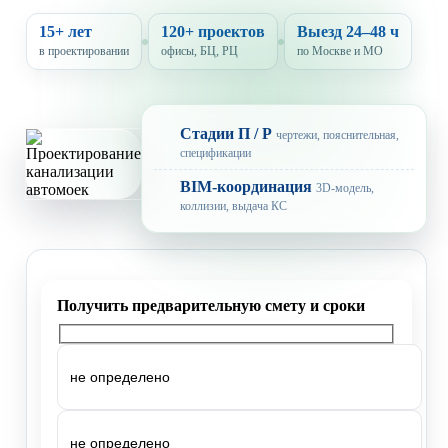
15+ лет
120+ проектов
Выезд 24–48 ч
в проектировании
офисы, БЦ, РЦ
по Москве и МО
Стадии П / Р
чертежи, пояснительная,
спецификации
BIM-координация
3D-модель,
коллизии, выдача КС