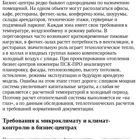
Бизнес-центры редко бывают однородными по назначению
помещений. На одном объекте могут располагаться офисы,
кафе, рестораны, фитнес-залы, конференц-зоны, шоурумы,
склады арендаторов, технические этажи, серверные и
подземный паркинг. Каждая зона имеет свои требования к
температуре, воздухообмену и режиму работы. В
переговорных часто возникают кратковременные пиковые
нагрузки, в фитнес-залах растет потребность в вентиляции, в
ресторанах значительную роль играет технологическое тепло,
а в холлах и входных группах важно компенсировать
холодный воздух с улицы. При проектировании отопления
бизнес-центров инженеры ПСК-ПРО анализируют
планировку, фасады, теплоизоляцию, высоту потолков,
остекление, режимы эксплуатации и будущую арендную
модель. Ошибка на этом этапе стоит дорого: слишком мощная
система увеличивает капитальные затраты, а слабая не
справляется с расчетной температурой в холодный период.
Поэтому расчет отопительной системы выполняется не «на
глаз», а по данным обследования, теплотехнических расчетов
и требований нормативной документации.
Требования к микроклимату и климат-
контролю в бизнес-центрах