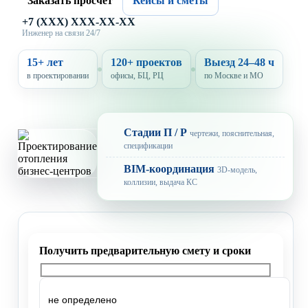
Заказать просчет
Кейсы и сметы
+7 (XXX) XXX-XX-XX
Инженер на связи 24/7
15+ лет
120+ проектов
Выезд 24–48 ч
в проектировании
офисы, БЦ, РЦ
по Москве и МО
Стадии П / Р
чертежи, пояснительная,
спецификации
BIM-координация
3D-модель,
коллизии, выдача КС