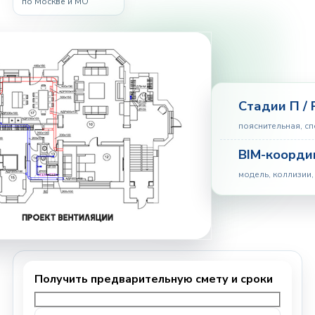
по Москве и МО
Стадии П / 
пояснительная, с
BIM-коорди
модель, коллизии,