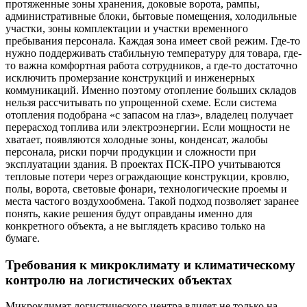
протяженные зоны хранения, доковые ворота, рампы,
административные блоки, бытовые помещения, холодильные
участки, зоны комплектации и участки временного
пребывания персонала. Каждая зона имеет свой режим. Где-то
нужно поддерживать стабильную температуру для товара, где-
то важна комфортная работа сотрудников, а где-то достаточно
исключить промерзание конструкций и инженерных
коммуникаций. Именно поэтому отопление больших складов
нельзя рассчитывать по упрощенной схеме. Если система
отопления подобрана «с запасом на глаз», владелец получает
перерасход топлива или электроэнергии. Если мощности не
хватает, появляются холодные зоны, конденсат, жалобы
персонала, риски порчи продукции и сложности при
эксплуатации здания. В проектах ПСК-ПРО учитываются
тепловые потери через ограждающие конструкции, кровлю,
полы, ворота, световые фонари, технологические проемы и
места частого воздухообмена. Такой подход позволяет заранее
понять, какие решения будут оправданы именно для
конкретного объекта, а не выглядеть красиво только на
бумаге.
Требования к микроклимату и климатическому
контролю на логистических объектах
Микроклимат логистического центра влияет не только на