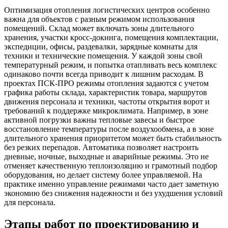
Оптимизация отопления логистических центров особенно
важна для объектов с разным режимом использования
помещений. Склад может включать зоны длительного
хранения, участки кросс-докинга, помещения комплектации,
экспедиции, офисы, раздевалки, зарядные комнаты для
техники и технические помещения. У каждой зоны свой
температурный режим, и попытка отапливать весь комплекс
одинаково почти всегда приводит к лишним расходам. В
проектах ПСК-ПРО режимы отопления задаются с учетом
графика работы склада, характеристик товара, маршрутов
движения персонала и техники, частоты открытия ворот и
требований к поддержке микроклимата. Например, в зоне
активной погрузки важны тепловые завесы и быстрое
восстановление температуры после воздухообмена, а в зоне
длительного хранения приоритетом может быть стабильность
без резких перепадов. Автоматика позволяет настроить
дневные, ночные, выходные и аварийные режимы. Это не
отменяет качественную теплоизоляцию и грамотный подбор
оборудования, но делает систему более управляемой. На
практике именно управление режимами часто дает заметную
экономию без снижения надежности и без ухудшения условий
для персонала.
Этапы работ по проектированию и