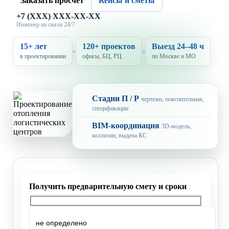
Заказать просчет
Кейсы и сметы
+7 (XXX) XXX-XX-XX
Инженер на связи 24/7
15+ лет
120+ проектов
Выезд 24–48 ч
в проектировании
офисы, БЦ, РЦ
по Москве и МО
Стадии П / Р
чертежи, пояснительная,
спецификации
BIM-координация
3D-модель,
коллизии, выдача КС