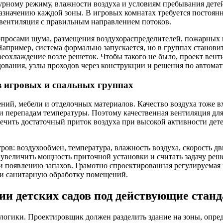
урному режиму, влажности воздуха и условиям пребывания детей
назначению каждой зоны. В игровых комнатах требуется постоян
 вентиляция с правильным направлением потоков.
опросами шума, размещения воздухораспределителей, пожарных 
апример, система формально запускается, но в группах становитс
ереохлаждение возле решеток. Чтобы такого не было, проект в
ования, узлы проходов через конструкции и решения по автомат
в игровых и спальных группах
дений, мебели и отделочных материалов. Качество воздуха тоже в
 перепадам температуры. Поэтому качественная вентиляция для 
ить достаточный приток воздуха при высокой активности детей
в: воздухообмен, температура, влажность воздуха, скорость дв
о увеличить мощность приточной установки и считать задачу ре
 и появлению запахов. Грамотно спроектированная регулируемая
ас и санитарную обработку помещений.
ии детских садов под действующие стан
логики. Проектировщик должен разделить здание на зоны, опре