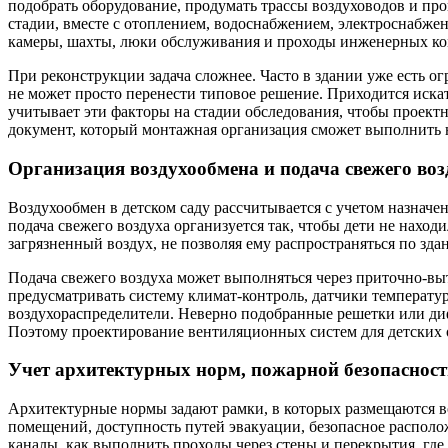
подобрать оборудование, продумать трассы воздуховодов и про
стадии, вместе с отоплением, водоснабжением, электроснабже
камеры, шахты, люки обслуживания и проходы инженерных к
При реконструкции задача сложнее. Часто в здании уже есть 
не может просто перенести типовое решение. Приходится ис
учитывает эти факторы на стадии обследования, чтобы проект
документ, который монтажная организация сможет выполнить н
Организация воздухообмена и подача свежего воз
Воздухообмен в детском саду рассчитывается с учетом назначе
подача свежего воздуха организуется так, чтобы дети не нах
загрязненный воздух, не позволяя ему распространяться по з
Подача свежего воздуха может выполняться через приточно-вы
предусматривать систему климат-контроль, датчики температу
воздухораспределители. Неверно подобранные решетки или диф
Поэтому проектирование вентиляционных систем для детских о
Учет архитектурных норм, пожарной безопасност
Архитектурные нормы задают рамки, в которых размещаются в
помещений, доступность путей эвакуации, безопасное располо
каналы, как выполнить проходы через стены и перекрытия, гд