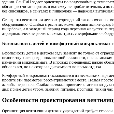
здания. СанПиН задает ориентиры по воздухообмену, температ
обязан рассчитать приток и вытяжку не приблизительно, а по 
без сквозняков, в санузлах и пищеблоке — надежная вытяжная
Стандарты вентиляции детских учреждений также связаны с в
оборудованию. Ошибка в расчетах может проявиться не сразу. Н
пищеблока, а в холодный период года персонал жалуется на п
аэродинамические расчеты, схемы трасс, спецификацию оборуд
Безопасность детей и комфортный микроклимат 
Безопасность детей в детском саду зависит не только от ограж
недостатку кислорода, повышенной влажности, пыли, запахам и
изменений микроклимата. В игровых помещениях важно обеспеч
обновлялся, но не создавал дискомфорт во время отдыха.
Комфортный микроклимат складывается из нескольких параметро
проекте эти параметры рассматриваются вместе. Нельзя прост
жалобы персонала. Слабая вытяжка приведет к застою воздуха
дня: прием детей утром, занятия, питание, прогулки, тихий ч
Особенности проектирования вентиляц
Организация вентиляции детских учреждений требует строгой 