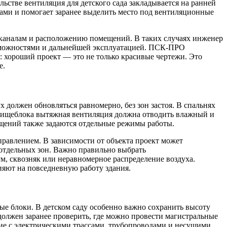
ьстве вентиляция для детского сада закладывается на ранней
мами и помогает заранее выделить место под вентиляционные
м каналам и расположению помещений. В таких случаях инженер
озможностями и дальнейшей эксплуатацией. ПСК-ПРО
: хороший проект — это не только красивые чертежи. Это
е.
 должен обновляться равномерно, без зон застоя. В спальнях
х пищеблока вытяжная вентиляция должна отводить влажный и
мещений также задаются отдельные режимы работы.
равлением. В зависимости от объекта проект может
 отдельных зон. Важно правильно выбрать
, сквозняк или неравномерное распределение воздуха.
ияют на повседневную работу здания.
е блоки. В детском саду особенно важно сохранить высоту
олжен заранее проверить, где можно провести магистральные
ние с электрическими трассами, трубопроводами и несущими