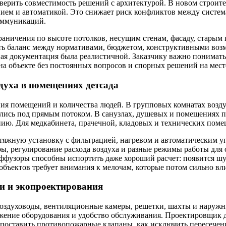
верить совместимость решений с архитектурой. В новом строител
нием и автоматикой. Это снижает риск конфликтов между систе
оммуникаций.
ограничения по высоте потолков, несущим стенам, фасаду, стары
кать баланс между нормативами, бюджетом, конструктивными в
ная документация была реалистичной. Заказчику важно понимать
а объекте без постоянных вопросов и спорных решений на мест
духа в помещениях детсада
ния помещений и количества людей. В групповых комнатах воздух
одились под прямым потоком. В санузлах, душевых и помещения
данию. Для медкабинета, прачечной, кладовых и технических по
тяжную установку с фильтрацией, нагревом и автоматическим уп
ры, регулирование расхода воздуха и разные режимы работы для
фузоры способны испортить даже хороший расчет: появится шум
бъектов требует внимания к мелочам, которые потом сильно вл
и и экопроектирования
оздуховоды, вентиляционные камеры, решетки, шахты и наружны
жение оборудования и удобство обслуживания. Проектировщик д
е поставить противопожарные клапаны, как исключить пересече