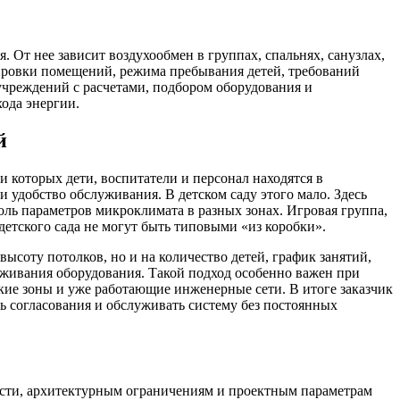
 От нее зависит воздухообмен в группах, спальнях, санузлах,
нировки помещений, режима пребывания детей, требований
чреждений с расчетами, подбором оборудования и
ода энергии.
й
 которых дети, воспитатели и персонал находятся в
и удобство обслуживания. В детском саду этого мало. Здесь
роль параметров микроклимата в разных зонах. Игровая группа,
детского сада не могут быть типовыми «из коробки».
соту потолков, но и на количество детей, график занятий,
уживания оборудования. Такой подход особенно важен при
ие зоны и уже работающие инженерные сети. В итоге заказчик
ть согласования и обслуживать систему без постоянных
ости, архитектурным ограничениям и проектным параметрам