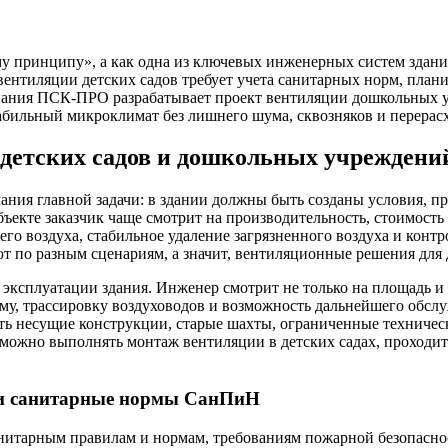
у принципу», а как одна из ключевых инженерных систем здания.
 вентиляции детских садов требует учета санитарных норм, пла
пания ПСК-ПРО разрабатывает проект вентиляции дошкольных у
бильный микроклимат без лишнего шума, сквозняков и перерасх
детских садов и дошкольных учреждени
ния главной задачи: в здании должны быть созданы условия, при
ъекте заказчик чаще смотрит на производительность, стоимость 
его воздуха, стабильное удаление загрязненного воздуха и конт
т по разным сценариям, а значит, вентиляционные решения для 
сплуатации здания. Инженер смотрит не только на площадь и вы
му, трассировку воздуховодов и возможность дальнейшего обсл
ть несущие конструкции, старые шахты, ограниченные техническ
у можно выполнять монтаж вентиляции в детских садах, проходи
у и санитарные нормы СанПиН
санитарным правилам и нормам, требованиям пожарной безопасн