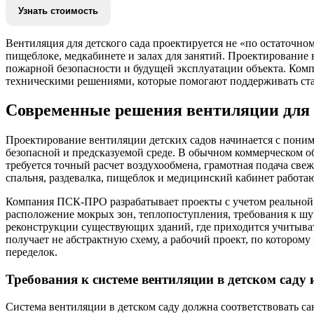
Вентиляция для детского сада проектируется не «по остаточном
пищеблоке, медкабинете и залах для занятий. Проектирование
пожарной безопасности и будущей эксплуатации объекта. Ком
техническими решениями, которые помогают поддерживать ста
Современные решения вентиляции для 
Проектирование вентиляции детских садов начинается с понима
безопасной и предсказуемой среде. В обычном коммерческом об
требуется точный расчет воздухообмена, грамотная подача свеж
спальня, раздевалка, пищеблок и медицинский кабинет работаю
Компания ПСК-ПРО разрабатывает проекты с учетом реальной эк
расположение мокрых зон, теплопоступления, требования к шу
реконструкции существующих зданий, где приходится учитыва
получает не абстрактную схему, а рабочий проект, по котором
переделок.
Требования к системе вентиляции в детском сад
Система вентиляции в детском саду должна соответствовать 