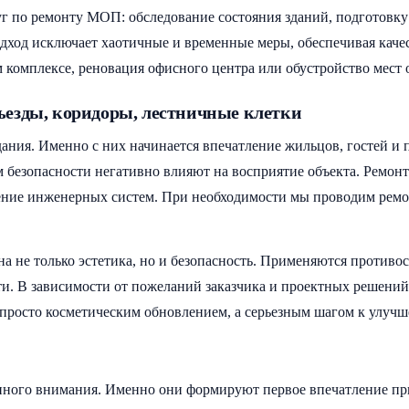
о ремонту МОП: обследование состояния зданий, подготовку с
дход исключает хаотичные и временные меры, обеспечивая каче
м комплексе, реновация офисного центра или обустройство мес
ъезды, коридоры, лестничные клетки
ания. Именно с них начинается впечатление жильцов, гостей и
м безопасности негативно влияют на восприятие объекта. Ремо
ление инженерных систем. При необходимости мы проводим ремо
а не только эстетика, но и безопасность. Применяются противо
ти. В зависимости от пожеланий заказчика и проектных решени
просто косметическим обновлением, а серьезным шагом к улучш
ного внимания. Именно они формируют первое впечатление при