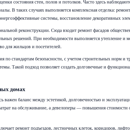
оценки состояния стен, полов и потолков. Часто здесь наблюда
алы. В таких случаях выполняется комплексная отделка: ремонт
 энергоэффективные системы, восстановление декоративных эле
ональной реконструкции. Сюда входит ремонт фасадов обществен
льных решений. При необходимости выполняется утепление и м
во для жильцов и посетителей.
 по стандартам безопасности, с учетом строительных норм и т
темы. Такой подход позволяет создать долговечные и функцион
ных домах
есь важен баланс между эстетикой, долговечностью и эксплуат
рат на обслуживание, а девелоперы — повышения стоимости об
лючает ремонт подъездов, лестничных клеток, коридоров, лифт