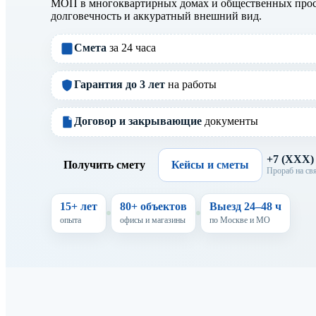
МОП в многоквартирных домах и общественных прост
долговечность и аккуратный внешний вид.
Смета
за 24 часа
Гарантия до 3 лет
на работы
Договор и закрывающие
документы
+7 (XXX
Получить смету
Кейсы и сметы
Прораб на свя
15+ лет
80+ объектов
Выезд 24–48 ч
опыта
офисы и магазины
по Москве и МО