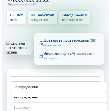
+7 (XXX) XXX-XX-XX
Инженер на связи 24/7
15+ лет
80+ объектов
Выезд 24–48 ч
опыта
склады и цеха
по Москве и МО
Кратность подтверждена
ПНР-
акты и замеры
Экономия до 32%
рекуперация +
частотники