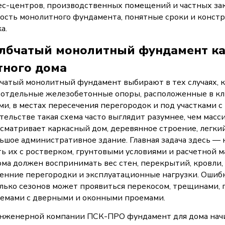
с-центров, производственных помещений и частных зак
ость монолитного фундамента, понятные сроки и констр
а.
лбчатый монолитный фундамент ка
тного дома
чатый монолитный фундамент выбирают в тех случаях, ко
 отдельные железобетонные опоры, расположенные в клю
ми, в местах пересечения перегородок и под участками с
тельстве такая схема часто выглядит разумнее, чем масс
сматривает каркасный дом, деревянное строение, легкий
ьшое административное здание. Главная задача здесь — 
ть их с ростверком, грунтовыми условиями и расчетной 
ома должен воспринимать вес стен, перекрытий, кровли, 
енние перегородки и эксплуатационные нагрузки. Ошибка 
лько сезонов может проявиться перекосом, трещинами, 
емами с дверными и оконными проемами.
нженерной компании ПСК-ПРО фундамент для дома начина