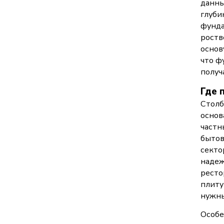
данны
глуби
фунда
роств
основ
что ф
получ
Где 
Столб
основ
частн
бытов
секто
надеж
ресто
плиту
нужны
Особе