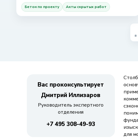
Бетон по проекту
Акты скрытых работ
в
Столб
Вас проконсультирует
основ
приме
Дмитрий Иллизаров
комме
Руководитель экспертного
сэкон
отделения
поним
фунда
+7 495 308-49-93
изыск
для м