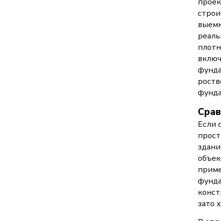
проек
строи
выемк
реаль
плотн
включ
фунда
роств
фунда
Срав
Если 
прост
здани
объек
приме
фунда
конст
зато 