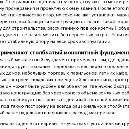
х. Специалисты оценивают участок, изучают отметки рель
ну промерзания и проектную схему здания. После этого 
мента: количество опор, их сечение, шаг установки, марк
ерка и способ защиты конструкции от влаги. Такой подход
у для строительства, рассчитанную под конкретный объек
ундамент нельзя заменить без серьезных затрат. Если о
ает стабильную опору на весь срок эксплуатации.
применяют столбчатый монолитный фундамент
чатый монолитный фундамент применяют там, где здание
ание, а грунт позволяет передавать вес через отдельные
ых домов, небольших торговых павильонов, летних кафе
ых построек, складских помещений легкого типа, пристр
ре он может быть удобен для объектов, где нужно быстр
ную конструкцию без чрезмерного объема земляных рабо
рана планирует построить отдельный гостевой домик ил
 под такую постройку не всегда рационально, а столбчат
й запас надежности и снижает расход материалов.
нно выгоден этот вариант на участках с устойчивыми гр