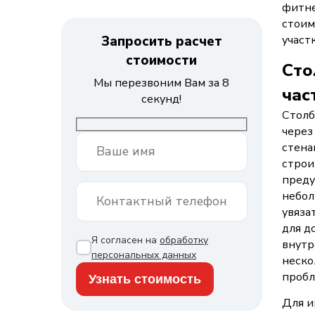
фитне
стоим
Запросить расчет
участк
стоимости
Сто
Мы перезвоним Вам за 8
час
секунд!
Столб
через
стена
строи
преду
небол
увяза
для д
Я согласен на
обработку
внутр
персональных данных
неско
пробл
Для и