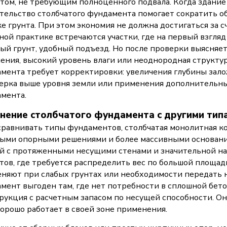
том, не требующим полноценного подвала. Когда здание
тельство столбчатого фундамента помогает сократить об
е грунта. При этом экономия не должна достигаться за с
ной практике встречаются участки, где на первый взгляд
ый грунт, удобный подъезд. Но после проверки выясняет
ения, высокий уровень влаги или неоднородная структура
мента требует корректировки: увеличения глубины зало
ерка выше уровня земли или применения дополнительны
мента.
нение столбчатого фундамента с другими тип
сравнивать типы фундаментов, столбчатая монолитная к
ыми опорными решениями и более массивными основани
й с протяженными несущими стенами и значительной на
тов, где требуется распределить вес по большой площа
няют при слабых грунтах или необходимости передать н
мент выгоден там, где нет потребности в сплошной бето
рукция с расчетным запасом по несущей способности. Он
хорошо работает в своей зоне применения.