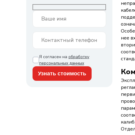
непра
кабел
подде
означ
Особе
нее в
втори
соотв
Я согласен на
обработку
станд
персональных данных
Ком
Экспл
регла
перви
прово
парам
соотв
калиб
Отдел