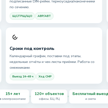
подписанные DIN-рейки, термоусадка/наконечники
по сечению.
ЩС/ГРЩ/ЩО
АВР/АВТ
Сроки под контроль
Календарный график, поставки под этапы,
недельные отчёты и чек-листы приёмки. Работа со
смежниками.
Выезд 24–48 ч
Ход СМР
15+ лет
120+ объектов
Бесплатный выез
в электромонтаже
офисы, БЦ, РЦ
и смета