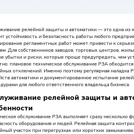
живание релейной защиты и автоматики — это одна из к
ит устойчивость и безопасность работы любого предприя
ирование регламентных работ может привести к серьез
ям. Для собственников заводов, торговых центров, жилы
е убытки и риски, которые проще предупредить, чем ус
тно: плановое техническое обслуживание РЗА обходится
йных отключений. Именно поэтому регулярная наладка РЗ
йств автоматики и документированное испытание реле
дурами для любого ответственного владельца бизнеса.
луживание релейной защиты и авто
бенности
ческое обслуживание РЗА выполняет сразу несколько фу
асность оборудования и людей. Релейная защита контро
йный участок при перегрузках или коротких замыканиях