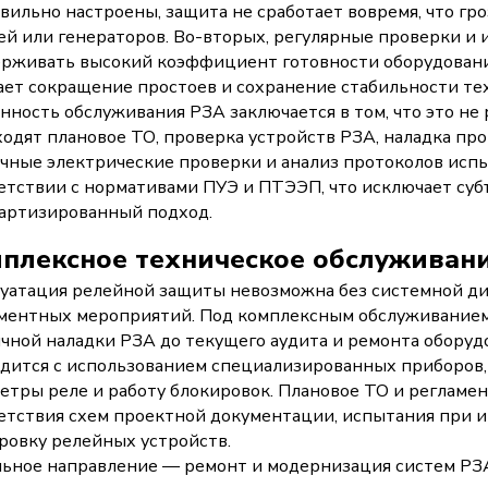
вильно настроены, защита не сработает вовремя, что гр
ей или генераторов. Во-вторых, регулярные проверки и
рживать высокий коэффициент готовности оборудовани
ает сокращение простоев и сохранение стабильности те
нность обслуживания РЗА заключается в том, что это не 
ходят плановое ТО, проверка устройств РЗА, наладка пр
чные электрические проверки и анализ протоколов испы
етствии с нормативами ПУЭ и ПТЭЭП, что исключает су
артизированный подход.
плексное техническое обслуживан
уатация релейной защиты невозможна без системной д
ментных мероприятий. Под комплексным обслуживанием 
чной наладки РЗА до текущего аудита и ремонта оборуд
дится с использованием специализированных приборов,
етры реле и работу блокировок. Плановое ТО и регламе
етствия схем проектной документации, испытания при 
ровку релейных устройств.
ьное направление — ремонт и модернизация систем РЗА.