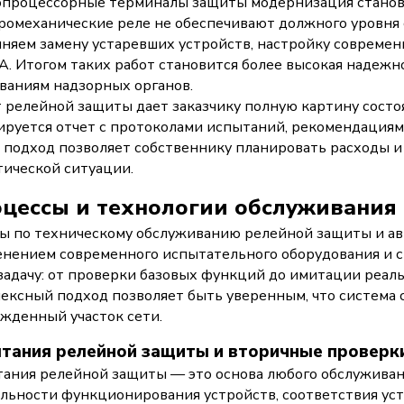
процессорные терминалы защиты модернизация станов
ромеханические реле не обеспечивают должного уровня 
няем замену устаревших устройств, настройку совреме
. Итогом таких работ становится более высокая надежн
ваниям надзорных органов.
 релейной защиты дает заказчику полную картину состоя
руется отчет с протоколами испытаний, рекомендациями
 подход позволяет собственнику планировать расходы и 
тической ситуации.
цессы и технологии обслуживания
ы по техническому обслуживанию релейной защиты и ав
нением современного испытательного оборудования и с
задачу: от проверки базовых функций до имитации реал
ексный подход позволяет быть уверенным, что система 
жденный участок сети.
тания релейной защиты и вторичные проверк
ания релейной защиты — это основа любого обслуживани
льности функционирования устройств, соответствия уст