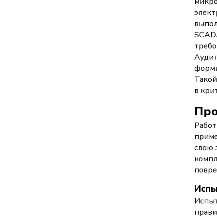
микро
элект
выпол
SCADA
требо
Аудит
форми
Такой
в кри
Про
Работ
приме
свою 
компл
повре
Испы
Испыт
прави