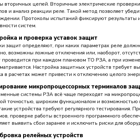
ы вторичных цепей. Вторичные электрические проверки
лов и анализ реакции реле. Такой метод позволяет убеди
ждении. Протоколы испытаний фиксируют результаты 
вности систем.
ройка и проверка уставок защит
ки защит определяют, при каких параметрах реле должно
но, возможны ложные отключения или, наоборот, отсутст
 проводится при каждом плановом ТО РЗА, а при измен
матривается. Настройка защитных устройств требует вы
а в расчетах может привести к отключению целого энерг
ирование микропроцессорных терминалов за
менные системы РЗА всё чаще переходят на микропроц
ой точностью, широким функционалом и возможностью 
такие устройства требуют регулярного тестирования. П
ов, проверке работы встроенного программного обеспеч
ляет выявить сбои заранее и исключить риски для обору
бровка релейных устройств