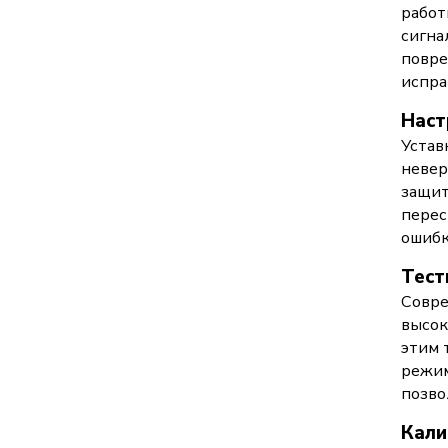
работ
сигна
повре
испра
Наст
Устав
невер
защит
перес
ошибк
Тест
Совре
высок
этим 
режим
позво
Кали