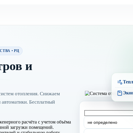
ТВА • РЦ
тров и
Тепл
Эко
 систем отопления. Снижаем
и автоматики. Бесплатный
женерного расчёта с учетом объёма
енной загрузки помещений.
рителей и стабильную работу