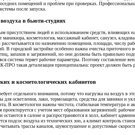
 соседних помещений и проблем при проверках. Профессиональн
истемы после запуска.
воздуха в бьюти-студиях
ым присутствием людей и использованием средств, влияющих на
т маникюра, косметология, массажный кабинет, санузел, кладова
н рассчитывается по назначению помещения, площади, числу раб
ий. В городской застройке особенно важна очистка приточного 
тиц, запахов и загрязнений, но они должны быть правильно под
 вся система теряет рабочие параметры. Поэтому составление ве
К-ПРО такая детализация принципиальна: проект должен быть 
ких и косметологических кабинетов
ебует отдельного внимания, потому что нагрузка на воздух в э
ы для осветления, лаки, термозащита, средства для завивки и у
ента. В косметологии важны чистота, стабильная температура и 
 проектируется с учетом мест образования загрязнений: рабочи
и остаются в салоне и распространяются в холл, кабинет админ
тся подсос воздуха из технических зон, а климат контроль стан
 учитывать трассы каналов, шумоглушение и допустимые скорост