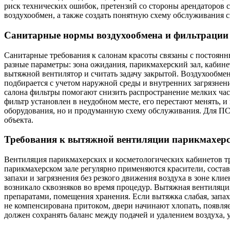
риск технических ошибок, претензий со стороны арендаторов
воздухообмен, а также создать понятную схему обслуживания с
Санитарные нормы воздухообмена и фильтрации 
Санитарные требования к салонам красоты связаны с постоянн
разные параметры: зона ожидания, парикмахерский зал, кабине
вытяжной вентилятор и считать задачу закрытой. Воздухообме
подбирается с учетом наружной среды и внутренних загрязнен
салона фильтры помогают снизить распространение мелких час
фильтр установлен в неудобном месте, его перестают менять, и
оборудования, но и продуманную схему обслуживания. Для ПС
объекта.
Требования к вытяжной вентиляции парикмахерс
Вентиляция парикмахерских и косметологических кабинетов тр
парикмахерском зале регулярно применяются красители, состав
запахи и загрязнения без резкого движения воздуха в зоне кли
возникало сквозняков во время процедур. Вытяжная вентиляция
препаратами, помещения хранения. Если вытяжка слабая, запах
не компенсирована притоком, двери начинают хлопать, появляе
должен сохранять баланс между подачей и удалением воздуха,