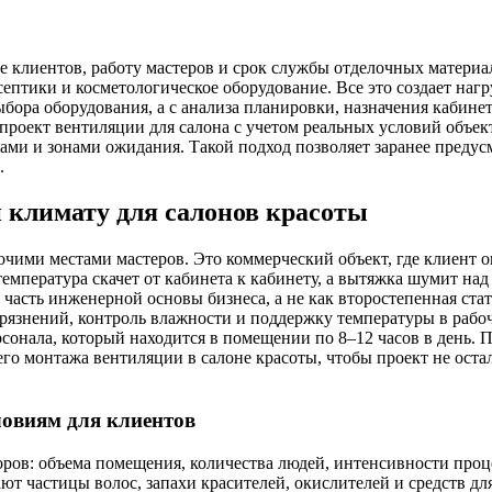
е клиентов, работу мастеров и срок службы отделочных матери
исептики и косметологическое оборудование. Все это создает наг
бора оборудования, а с анализа планировки, назначения кабинет
оект вентиляции для салона с учетом реальных условий объект
ми и зонами ожидания. Такой подход позволяет заранее предусм
.
 климату для салонов красоты
чими местами мастеров. Это коммерческий объект, где клиент о
емпература скачет от кабинета к кабинету, а вытяжка шумит над
часть инженерной основы бизнеса, а не как второстепенная ста
грязнений, контроль влажности и поддержку температуры в рабо
ерсонала, который находится в помещении по 8–12 часов в день
го монтажа вентиляции в салоне красоты, чтобы проект не остал
ловиям для клиентов
торов: объема помещения, количества людей, интенсивности про
ают частицы волос, запахи красителей, окислителей и средств д