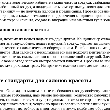
В косметологическом кабинете важны чистота воздуха, стабильная
тработанный воздух, а поддерживать комфортные условия для ра
обственнику — не получать жалобы и предписания. Проектирован
ильтрации, а также возможность подключения кондиционирования
мастера и клиента, создавать вибрации или заметный гул в зон
ания в салоне красоты
 поэтому их нельзя подменять друг другом. Кондиционер охлажд
ает за воздухообмен: подает наружный воздух, удаляет загрязне
ботает вместе с климатическим оборудованием. В небольших пом
инетов. Для салонов с несколькими зонами подходят центральн
тдельные вытяжные линии от зон с повышенной нагрузкой. Здес
, а слабый отвод запахов быстро заметен клиентам. Проекты ве
стам прокладки трасс. На практике именно такие детали часто р
 стандарты для салонов красоты
ти. Они задают минимальные требования к воздухообмену, сани
рные требования, назначение помещений, количество рабочих ме
н, но выясняется, что существующая вытяжка не справляется, от
еделывать ремонт, услуги по проектированию вентиляции лучше
пределяет потребность в притоке и вытяжке, подбирает оборудо