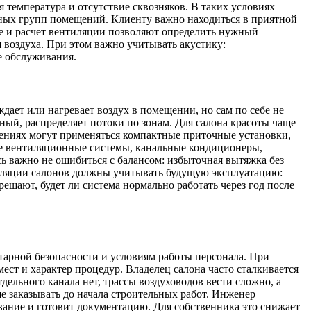
 температура и отсутствие сквозняков. В таких условиях
зных групп помещений. Клиенту важно находиться в приятной
ие и расчет вентиляции позволяют определить нужный
 воздуха. При этом важно учитывать акустику:
е обслуживания.
ает или нагревает воздух в помещении, но сам по себе не
нный, распределяет потоки по зонам. Для салона красоты чаще
ещениях могут применяться компактные приточные установки,
ые вентиляционные системы, канальные кондиционеры,
ь важно не ошибиться с балансом: избыточная вытяжка без
нтиляции салонов должны учитывать будущую эксплуатацию:
ешают, будет ли система нормально работать через год после
тарной безопасности и условиям работы персонала. При
ст и характер процедур. Владелец салона часто сталкивается
дельного канала нет, трассы воздуховодов вести сложно, а
 заказывать до начала строительных работ. Инженер
вание и готовит документацию. Для собственника это снижает