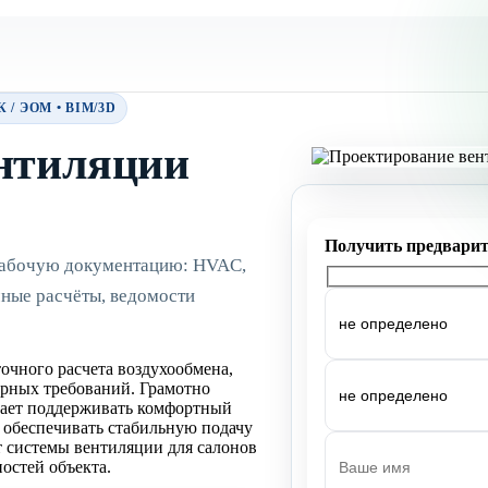
/ ЭОМ • BIM/3D
нтиляции
 рабочую документацию: HVAC,
чные расчёты, ведомости
очного расчета воздухообмена,
арных требований. Грамотно
гает поддерживать комфортный
и обеспечивать стабильную подачу
т системы вентиляции для салонов
остей объекта.