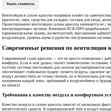
Вентиляция в салоне красоты напрямую влияет на самочувстви
красители, лаки, средства для укладки, составы для ухода, ант
Проектирование вентиляции салона красоты начинается не с вы
контролирующих органов. Компания ПСК-ПРО разрабатывает пр
парикмахерскими залами, косметологией, массажными кабинета
воздуховодов, уровень шума и удобство обслуживания системы
Современные решения по вентиляции и
Современный салон красоты — это не просто помещение с рабо
комфорта. Если в зале душно, пахнет химическими составами, т
поэтому системы вентиляции для салонов рассматриваются как 
обеспечивает стабильную подачу свежего воздуха, удаление за
воздух должен быть не только свежим, но и безопасным для п
назначения каждой зоны, требований к воздухообмену и будуще
на объекте.
Требования к качеству воздуха и комфортным ус
Качество воздуха в салоне красоты зависит от нескольких фак
косметических средств. В парикмахерской зоне в воздух попад