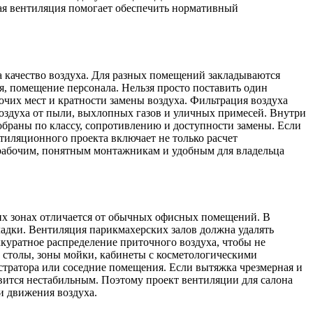
ая вентиляция помогает обеспечить нормативный
 качество воздуха. Для разных помещений закладываются
я, помещение персонала. Нельзя просто поставить один
очих мест и кратности замены воздуха. Фильтрация воздуха
воздуха от пыли, выхлопных газов и уличных примесей. Внутри
обраны по классу, сопротивлению и доступности замены. Если
нтиляционного проекта включает не только расчет
рабочим, понятным монтажникам и удобным для владельца
тих зонах отличается от обычных офисных помещений. В
кладки. Вентиляция парикмахерских залов должна удалять
аккуратное распределение приточного воздуха, чтобы не
е столы, зоны мойки, кабинеты с косметологическими
истратора или соседние помещения. Если вытяжка чрезмерная и
овится нестабильным. Поэтому проект вентиляции для салона
и движения воздуха.