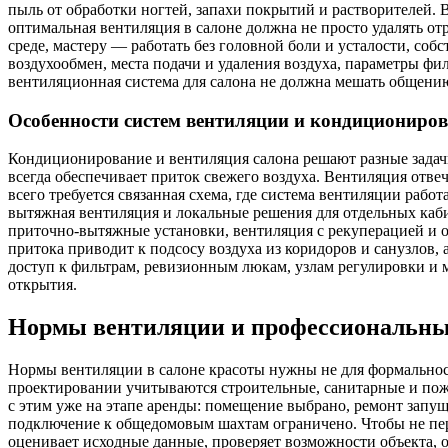
пыль от обработки ногтей, запахи покрытий и растворителей. 
оптимальная вентиляция в салоне должна не просто удалять о
среде, мастеру — работать без головной боли и усталости, с
воздухообмен, места подачи и удаления воздуха, параметры ф
вентиляционная система для салона не должна мешать общению 
Особенности систем вентиляции и кондициониров
Кондиционирование и вентиляция салона решают разные задачи,
всегда обеспечивает приток свежего воздуха. Вентиляция отвеч
всего требуется связанная схема, где система вентиляции ра
вытяжная вентиляция и локальные решения для отдельных каб
приточно-вытяжные установки, вентиляция с рекуперацией и о
притока приводит к подсосу воздуха из коридоров и санузлов
доступ к фильтрам, ревизионным люкам, узлам регулировки и ме
открытия.
Нормы вентиляции и профессиональные
Нормы вентиляции в салоне красоты нужны не для формальнос
проектировании учитываются строительные, санитарные и пожа
с этим уже на этапе аренды: помещение выбрано, ремонт запуще
подключение к общедомовым шахтам ограничено. Чтобы не пер
оценивает исходные данные, проверяет возможности объекта, о