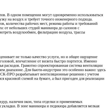
алов. В одном помещении могут одновременно использоваться
рузку на воздух и требует точного инженерного подхода.
ов, количества рабочих мест, режима работы и требований
а: от небольших студий маникюра до салонов с
отреть воздухообмен, фильтрацию воздуха, трассы
ценивает не только качество услуги, но и общее ощущение
 головой, впечатление от визита быстро портится. Именно
тья расходов. Грамотно спроектированная система вентиляции
чем диапазоне. Для бьюти-индустрии это особенно важно: здесь
. ПСК-ПРО разрабатывает вентиляционные решения с учетом
ся красивой схемой на бумаге, а был пригоден для реализации
цедур, наличия окон, типа отделки и применяемых
ля укладки. В зоне маникюра и педикюра добавляется мелкая