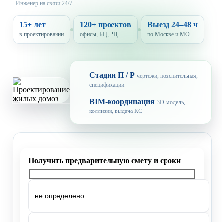
Инженер на связи 24/7
15+ лет
120+ проектов
Выезд 24–48 ч
в проектировании
офисы, БЦ, РЦ
по Москве и МО
Стадии П / Р
чертежи, пояснительная,
спецификации
BIM-координация
3D-модель,
коллизии, выдача КС