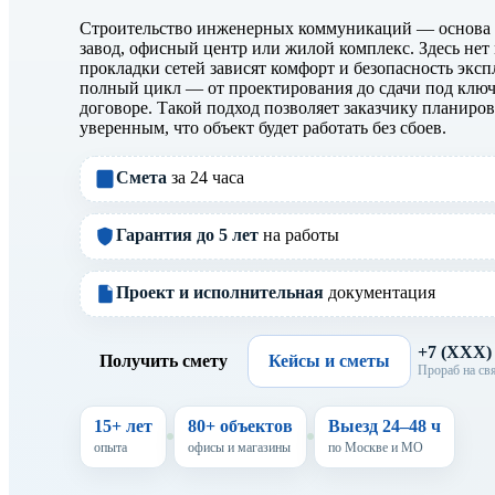
Строительство инженерных коммуникаций — основа дл
завод, офисный центр или жилой комплекс. Здесь нет 
прокладки сетей зависят комфорт и безопасность эксп
полный цикл — от проектирования до сдачи под ключ
договоре. Такой подход позволяет заказчику планиров
уверенным, что объект будет работать без сбоев.
Смета
за 24 часа
Гарантия до 5 лет
на работы
Проект и исполнительная
документация
+7 (XXX
Получить смету
Кейсы и сметы
Прораб на свя
15+ лет
80+ объектов
Выезд 24–48 ч
опыта
офисы и магазины
по Москве и МО