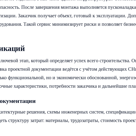
зопасность. После завершения монтажа выполняется пусконаладк
изации. Заказчик получает объект, готовый к эксплуатации. До
дования. Такой сервис минимизирует риски и позволяет бизнесу
икаций
чевой этап, который определяет успех всего строительства. О
овка проектной документации ведётся с учётом действующих СН
олько функциональной, но и экономически обоснованной, энергоэ
очные характеристики, потребности заказчика и дальнейшие пл
документации
хитектурные решения, схемы инженерных систем, спецификации
деть структуру затрат: материалы, трудозатраты, стоимость про