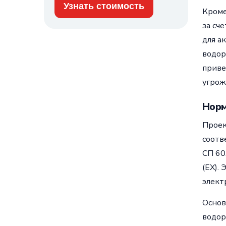
Кроме
за сч
для а
водор
приве
угрож
Норм
Проек
соотв
СП 60
(EX).
элект
Основ
водор