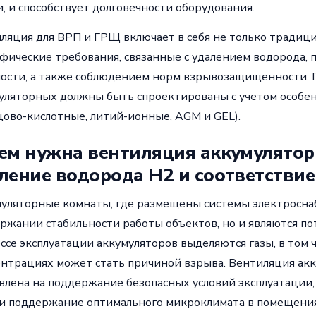
и, и способствует долговечности оборудования.
ляция для ВРП и ГРЩ включает в себя не только традици
фические требования, связанные с удалением водорода,
ости, а также соблюдением норм взрывозащищенности. 
уляторных должны быть спроектированы с учетом особен
цово-кислотные, литий-ионные, AGM и GEL).
ем нужна вентиляция аккумулятор
ление водорода H2 и соответстви
уляторные комнаты, где размещены системы электроснаб
ржании стабильности работы объектов, но и являются п
ссе эксплуатации аккумуляторов выделяются газы, в том 
нтрациях может стать причиной взрыва. Вентиляция ак
влена на поддержание безопасных условий эксплуатации
 и поддержание оптимального микроклимата в помещения