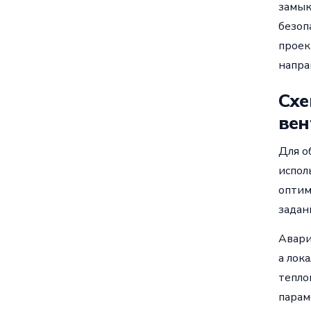
замык
безоп
проек
напра
Схе
вен
Для о
испол
оптим
задан
Авари
а лок
тепло
парам