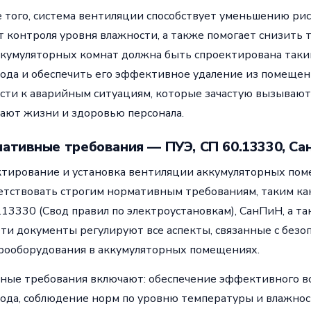
 того, система вентиляции способствует уменьшению рис
ет контроля уровня влажности, а также помогает снизить 
ккумуляторных комнат должна быть спроектирована таки
ода и обеспечить его эффективное удаление из помещен
сти к аварийным ситуациям, которые зачастую вызываю
ают жизни и здоровью персонала.
ативные требования — ПУЭ, СП 60.13330, Са
тирование и установка вентиляции аккумуляторных по
етствовать строгим нормативным требованиям, таким как
.13330 (Свод правил по электроустановкам), СанПиН, а
 Эти документы регулируют все аспекты, связанные с безо
рооборудования в аккумуляторных помещениях.
ные требования включают: обеспечение эффективного в
ода, соблюдение норм по уровню температуры и влажност