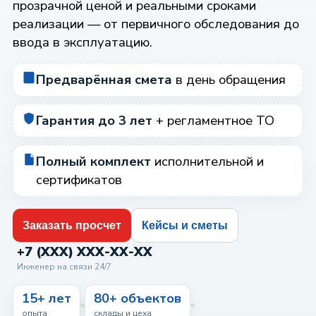
прозрачной ценой и реальными сроками
реализации — от первичного обследования до
ввода в эксплуатацию.
Предварённая смета
в день обращения
Гарантия до 3 лет
+ регламентное ТО
Полный комплект
исполнительной и
сертификатов
Заказать просчет
Кейсы и сметы
+7 (XXX) XXX-XX-XX
Инженер на связи 24/7
15+ лет
80+ объектов
опыта
склады и цеха