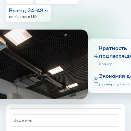
Выезд 24–48 ч
по Москве и МО
Кратность
подтвержд
и замеры
Экономия д
рекуперация + ча