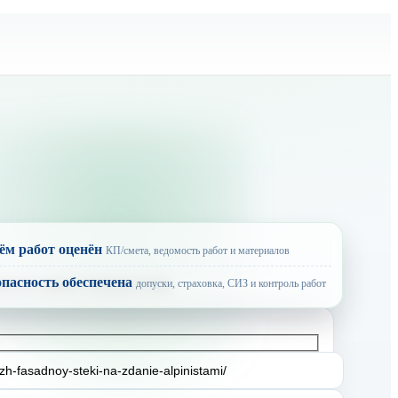
ём работ оценён
КП/смета, ведомость работ и материалов
опасность обеспечена
допуски, страховка, СИЗ и контроль работ