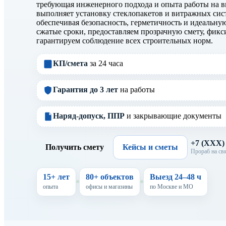
требующая инженерного подхода и опыта работы на
выполняет установку стеклопакетов и витражных сис
обеспечивая безопасность, герметичность и идеальну
сжатые сроки, предоставляем прозрачную смету, фикс
гарантируем соблюдение всех строительных норм.
КП/смета
за 24 часа
Гарантия до 3 лет
на работы
Наряд-допуск, ППР
и закрывающие документы
+7 (XXX
Получить смету
Кейсы и сметы
Прораб на свя
15+ лет
80+ объектов
Выезд 24–48 ч
опыта
офисы и магазины
по Москве и МО