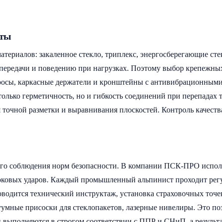
нты
атериалов: закаленное стекло, триплекс, энергосберегающие с
опередачи и поведению при нагрузках. Поэтому выбор крепежны
росы, каркасные держатели и кронштейны с антивибрационными
 только герметичность, но и гибкость соединений при перепада
 точной разметки и выравнивания плоскостей. Контроль качеств
гого соблюдения норм безопасности. В компании ПСК-ПРО испо
боковых ударов. Каждый промышленный альпинист проходит регу
водится технический инструктаж, установка страховочных точе
уумные присоски для стеклопакетов, лазерные нивелиры. Это п
и выполняются в строгом соответствии с ППР и СНиП, а резуль