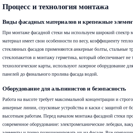
Процесс и технология монтажа
Виды фасадных материалов и крепежные элеме
При монтаже фасадной стеки мы используем широкий спектр м
материал имеет свои особенности по весу, коэффициенту тепл
стеклянных фасадов применяются анкерные болты, стальные т
стеклопакетов и монтажу герметика, который обеспечивает не
технологические карты, используют лазерное оборудование для
панелей до финального пролива фасада водой.
Оборудование для альпинистов и безопасность
Работа на высоте требует максимальной концентрации и стро
анкерные линии, спусковые устройства и каски с защитой от 
высотным работам. Перед началом монтажа фасадной стеки про
современное оборудование: электромеханические лебедки, вак
элементы и точно позиционировать их на фасаде. Все операци