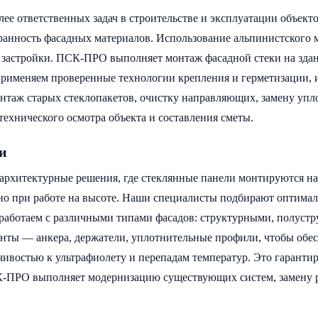
ее ответственных задач в строительстве и эксплуатации объект
ранность фасадных материалов. Использование альпинистского м
ой застройки. ПСК-ПРО выполняет монтаж фасадной стеки на зда
применяем проверенные технологии крепления и герметизации,
нтаж старых стеклопакетов, очистку направляющих, замену уп
 технического осмотра объекта и составления сметы.
и
архитектурные решения, где стеклянные панели монтируются н
но при работе на высоте. Наши специалисты подбирают оптимал
 работаем с различными типами фасадов: структурными, полус
ты — анкера, держатели, уплотнительные профили, чтобы обес
востью к ультрафиолету и перепадам температур. Это гарантир
К-ПРО выполняет модернизацию существующих систем, замену 