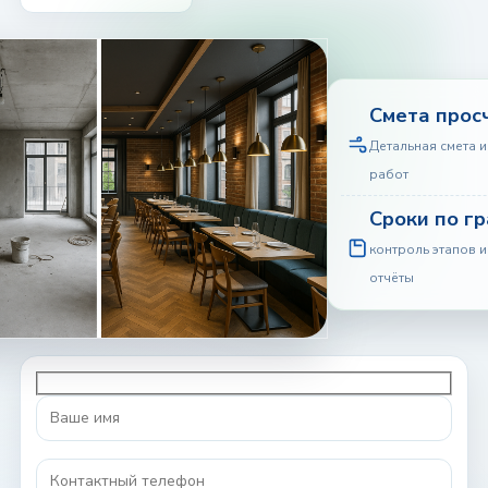
Смета прос
Детальная смета и
работ
Сроки по г
контроль этапов 
отчёты