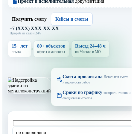
Проект и исполнительная
документация
Получить смету
Кейсы и сметы
+7 (XXX) XXX-XX-XX
Прораб на связи 24/7
15+ лет
80+ объектов
Выезд 24–48 ч
опыта
офисы и магазины
по Москве и МО
Смета просчитана
Детальная смета
и ведомость работ
Сроки по графику
контроль этапов и
ежедневные отчёты