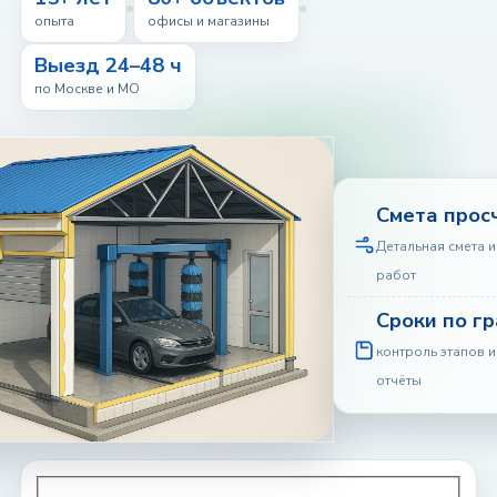
опыта
офисы и магазины
Выезд 24–48 ч
по Москве и МО
Смета прос
Детальная смета и
работ
Сроки по г
контроль этапов 
отчёты