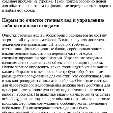
создавал проблем на стройке. Такой подход особенно ценен
для объектов с плотным графиком, где переделки стоят дорого
и выбивают сроки.
Нормы по очистке сточных вод и управлению
лабораторными отходами
Очистка сточных вод в лаборатории подбирается по составу
загрязнений и условиям сброса. В одних случаях достаточно
локальной нейтрализации pH, в других требуются
отстойники, фильтрационные блоки, сорбционная очистка,
накопительные ёмкости или передача части отходов
специализированной организации. Управление отходами
начинается не после запуска объекта, а на стадии проекта.
Нужно заранее определить, какие стоки идут в канализацию,
какие собираются отдельно, какие требуют обработки, где
размещается оборудование для очистки, кто обслуживает узлы
и как контролируются показатели сброса. Очистные системы
для лабораторного водоотведения должны быть доступны для
проверки, иметь понятную схему подключения и не мешать
работе персонала. На практике заказчики часто хотят спрятать
всё оборудование подальше, чтобы оно не занимало полезную
площадь. Это понятное желание, особенно когда помещение
небольшое. Но инженерная система должна быть
обслуживаемой. Если доступ к фильтру, нейтрализатору или