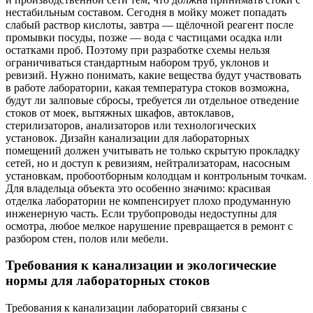
нестабильным составом. Сегодня в мойку может попадать
слабый раствор кислоты, завтра — щёлочной реагент после
промывки посуды, позже — вода с частицами осадка или
остатками проб. Поэтому при разработке схемы нельзя
ограничиваться стандартным набором труб, уклонов и
ревизий. Нужно понимать, какие вещества будут участвовать
в работе лаборатории, какая температура стоков возможна,
будут ли залповые сбросы, требуется ли отдельное отведение
стоков от моек, вытяжных шкафов, автоклавов,
стерилизаторов, анализаторов или технологических
установок. Дизайн канализации для лабораторных
помещений должен учитывать не только скрытую прокладку
сетей, но и доступ к ревизиям, нейтрализаторам, насосным
установкам, пробоотборным колодцам и контрольным точкам.
Для владельца объекта это особенно значимо: красивая
отделка лаборатории не компенсирует плохо продуманную
инженерную часть. Если трубопроводы недоступны для
осмотра, любое мелкое нарушение превращается в ремонт с
разбором стен, полов или мебели.
Требования к канализации и экологические
нормы для лабораторных стоков
Требования к канализации лабораторий связаны с