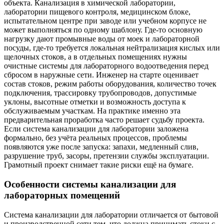
объекта. Канализация в химической лаборатории,
лаборатории пищевого контроля, медицинском блоке,
испытательном центре при заводе или учебном корпусе не
может выполняться по одному шаблону. Где-то основную
нагрузку дают промывные воды от моек и лабораторной
посуды, где-то требуется локальная нейтрализация кислых или
щелочных стоков, а в отдельных помещениях нужны
очистные системы для лабораторного водоотведения перед
сбросом в наружные сети. Инженер на старте оценивает
состав стоков, режим работы оборудования, количество точек
подключения, трассировку трубопроводов, допустимые
уклоны, высотные отметки и возможность доступа к
обслуживаемым участкам. На практике именно эта
предварительная проработка часто решает судьбу проекта.
Если система канализации для лаборатории заложена
формально, без учёта реальных процессов, проблемы
появляются уже после запуска: запахи, медленный слив,
разрушение труб, засоры, претензии службы эксплуатации.
Грамотный проект снимает такие риски ещё на бумаге.
Особенности системы канализации для
лабораторных помещений
Система канализации для лаборатории отличается от бытовой
и производственной сети тем, что должна принимать стоки с