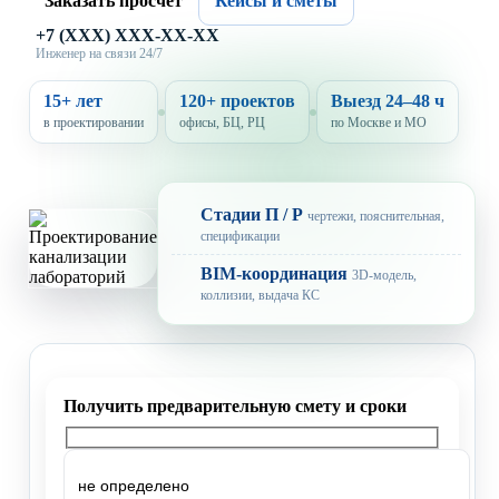
Заказать просчет
Кейсы и сметы
+7 (XXX) XXX-XX-XX
Инженер на связи 24/7
15+ лет
120+ проектов
Выезд 24–48 ч
в проектировании
офисы, БЦ, РЦ
по Москве и МО
Стадии П / Р
чертежи, пояснительная,
спецификации
BIM-координация
3D-модель,
коллизии, выдача КС