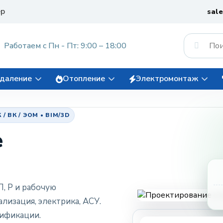
ер
sal
Работаем с Пн - Пт: 9:00 – 18:00
даление
Отопление
Электромонтаж
ВК / ЭОМ • BIM/3D
е
м
, Р и рабочую
лизация, электрика, АСУ.
цификации.