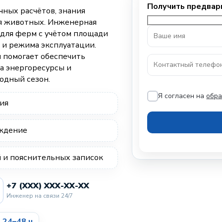
ных расчётов, знания
ия животных. Инженерная
для ферм с учётом площади
 и режима эксплуатации.
 помогает обеспечить
а энергоресурсы и
одный сезон.
Я согласен на
обра
ия
ождение
и пояснительных записок
+7 (XXX) XXX-XX-XX
Инженер на связи 24/7
 24–48 ч