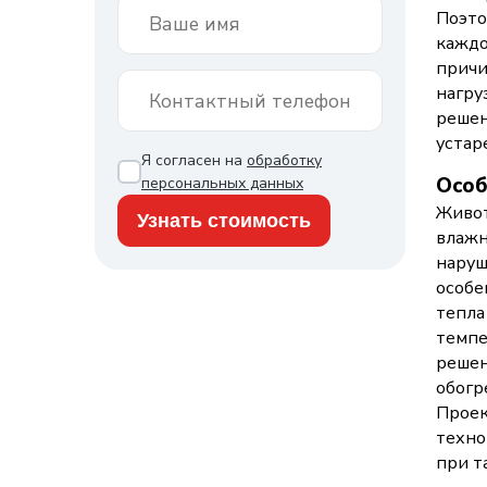
Поэто
каждо
причи
нагру
решен
устар
Я согласен на
обработку
Особ
персональных данных
Живот
влажн
наруш
особе
тепла
темпе
решен
обогр
Проек
техно
при т