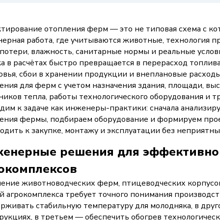
тирование отопления ферм — это не типовая схема с кот
ерная работа, где учитываются животные, технология п
потери, влажность, санитарные нормы и реальные услов
а в расчётах быстро превращается в перерасход топлив
овья, сбои в хранении продукции и внеплановые расхо
ения для ферм с учетом назначения здания, площади, в
ников тепла, работы технологического оборудования и 
дим к задаче как инженеры-практики: сначала анализиру
ения фермы, подбираем оборудование и формируем про
одить к закупке, монтажу и эксплуатации без неприятны
енерные решения для эффективног
окомплексов
ение животноводческих ферм, птицеводческих корпусов
й агрокомплекса требует точного понимания производс
рживать стабильную температуру для молодняка, в дру
рукциях, в третьем — обеспечить обогрев технологическо