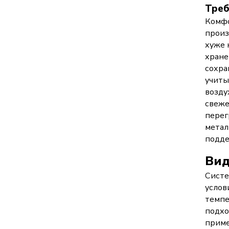
Треб
Комфо
произ
хуже 
хране
сохра
учиты
возду
свеже
перег
метал
подде
Вид
Систе
услов
темпе
подхо
приме