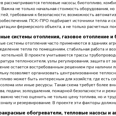
ев рассматриваются тепловые насосы, биотопливо, ком
. Важна не только начальная стоимость оборудования, но
стей, требования к безопасности, возможность автомати
ообеспечения. ПСК-ПРО подбирает источники тепла и сх
уатации фермерского объекта, а не только расчетных пок
ные системы отопления, газовое отопление и
ые системы отопления часто применяются в зданиях агр
еделение тепла по помещениям, стабильная работа и во
 котельной. В проекте учитываются трассы трубопроводо
ратура теплоносителя, узлы регулирования, защита от за
ение остается востребованным решением при наличии л
льку позволяет организовать централизованное теплосн
пливо может быть интересным для хозяйств, где есть с
 солома или иные ресурсы. Такая схема требует более в
ва, подачи, золоудаления, пожарной безопасности и реж
 важно честно оценить не только цену топлива, но и тру
соналу и резервирование. В проекте эти факторы должн
акрасные обогреватели, тепловые насосы и а