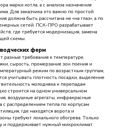
ра марки котла, а с анализа назначения
ма. Для заказчика это важно по простой
я должна быть рассчитана не «на глаз», а по
женерных сетей. ПСК-ПРО разрабатывает
ств, где требуется модернизация, замена
щей схемы.
еводческих ферм
 разные требования к температуре,
ки, сырость, промерзание зон поения и
емпературный режим по возрастным группам,
тся учитывать плотность посадки, выделение
ствительность молодняка к перепадам
ко строится на одном универсальном
ия, воздушные агрегаты, инфракрасные
а с распределением тепла по корпусам.
иляция, где находятся ворота и
 зоны требуют локального обогрева. Только
ву и поддерживает нужный микроклимат.