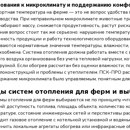
ования к микроклимату и поддержанию комф
ртная температура на ферме — это не вопрос удобства 
водства. При неправильном микроклимате животные трат
набирают массу, снижается продуктивность, растут рис
ния вопрос стоит так же серьезно: нарушение температу
нность продукции и работу технологического оборудов
ваются нормативные значения температуры, влажности, 
хообмена. Система отопления должна работать вместе с в
го воздуха организована без учета тепловой нагрузки, ко
рузкой. Если обогрев рассчитан без оценки влажности, п
локонструкций и проблемы с утеплителем. ПСК-ПРО расс
ржание микроклимата было управляемым, понятным для 
ы систем отопления для ферм и вы
мы отопления для ферм выбираются не по принципу «что
ий: доступность топлива, площадь объекта, количество к
ратуре, состояние инженерных сетей и перспективы рас
дит газовое отопление с котельной установкой и водяны
нить локальные агрегаты обогрева или инфракрасные об