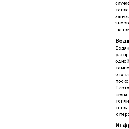
случа
тепла
запча
энерг
экспл
Водя
Водян
распр
одной
темпе
отопл
поско
Биото
щепа,
топли
тепла
к пер
Инфр