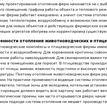
му проектирование отопления ферм начинается не с выбо
го помещения, графика работы объекта и теплового режи
не: ферма работает ежедневно, а значит система отоплени
зкам, теплопотерям, воздухообмену и возможностям ин
ия для новых объектов и действующих фермерских хозяй
евших агрегатов обогрева или корректировка существую
енности отопления животноводческих и птиц
новодческие комплексы и птицеводческие фермы имеют
ости и воздухообмену. Для коровников критичны сквозня
ение работы навозоудаления. Для свинарников важен т
нно в помещениях для поросят. В птицеводстве приходи
 от птицы, аммиак, влажность подстилки и высокую чув
ратуры. Поэтому отопление животноводческих ферм ред
ии. На практике применяются водяные системы отоплен
еватели, теплые зоны для молодняка, котельная установк
тировщик должен видеть всю картину: как работает вент
логические проемы, как часто открываются двери, какие
аком подходе система отопления не мешает производст