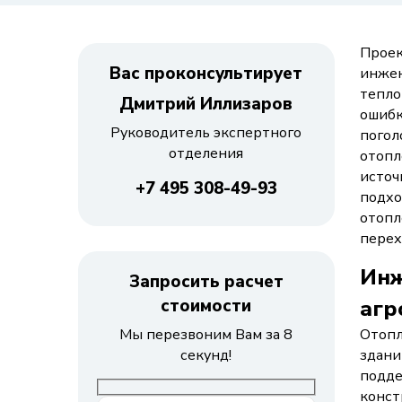
Проек
Вас проконсультирует
инжен
тепло
Дмитрий Иллизаров
ошибк
Руководитель экспертного
погол
отделения
отопл
источ
+7 495 308-49-93
подхо
отопл
перех
Инж
Запросить расчет
стоимости
агр
Мы перезвоним Вам за 8
Отопл
секунд!
здани
подде
конст