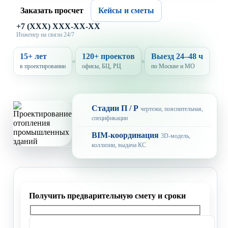
Заказать просчет
Кейсы и сметы
+7 (XXX) XXX-XX-XX
Инженер на связи 24/7
15+ лет
120+ проектов
Выезд 24–48 ч
в проектировании
офисы, БЦ, РЦ
по Москве и МО
Стадии П / Р
чертежи, пояснительная,
спецификации
BIM-координация
3D-модель,
коллизии, выдача КС