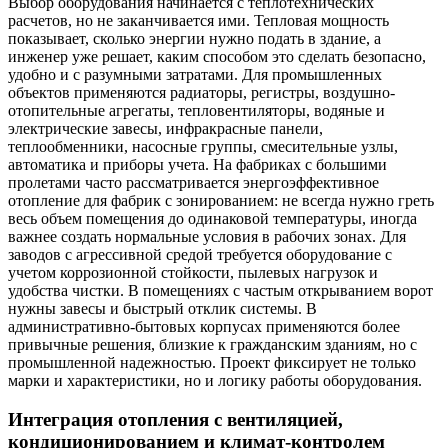
Выбор оборудования начинается с теплотехнических
расчетов, но не заканчивается ими. Тепловая мощность
показывает, сколько энергии нужно подать в здание, а
инженер уже решает, каким способом это сделать безопасно,
удобно и с разумными затратами. Для промышленных
объектов применяются радиаторы, регистры, воздушно-
отопительные агрегаты, тепловентиляторы, водяные и
электрические завесы, инфракрасные панели,
теплообменники, насосные группы, смесительные узлы,
автоматика и приборы учета. На фабриках с большими
пролетами часто рассматривается энергоэффективное
отопление для фабрик с зонированием: не всегда нужно греть
весь объем помещения до одинаковой температуры, иногда
важнее создать нормальные условия в рабочих зонах. Для
заводов с агрессивной средой требуется оборудование с
учетом коррозионной стойкости, пылевых нагрузок и
удобства чистки. В помещениях с частым открыванием ворот
нужны завесы и быстрый отклик системы. В
административно-бытовых корпусах применяются более
привычные решения, близкие к гражданским зданиям, но с
промышленной надежностью. Проект фиксирует не только
марки и характеристики, но и логику работы оборудования.
Интеграция отопления с вентиляцией,
кондиционированием и климат-контролем