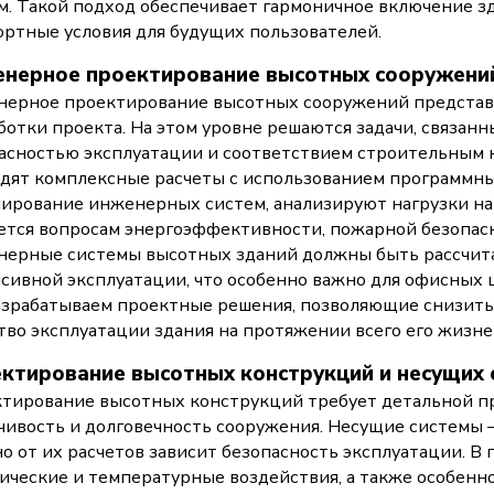
м. Такой подход обеспечивает гармоничное включение зд
ртные условия для будущих пользователей.
нерное проектирование высотных сооружени
ерное проектирование высотных сооружений представл
ботки проекта. На этом уровне решаются задачи, связан
асностью эксплуатации и соответствием строительным
дят комплексные расчеты с использованием программны
ирование инженерных систем, анализируют нагрузки на
ется вопросам энергоэффективности, пожарной безопасн
ерные системы высотных зданий должны быть рассчита
сивной эксплуатации, что особенно важно для офисных ц
зрабатываем проектные решения, позволяющие снизить
тво эксплуатации здания на протяжении всего его жизне
ктирование высотных конструкций и несущих 
тирование высотных конструкций требует детальной пр
чивость и долговечность сооружения. Несущие системы —
о от их расчетов зависит безопасность эксплуатации. В
ические и температурные воздействия, а также особенно