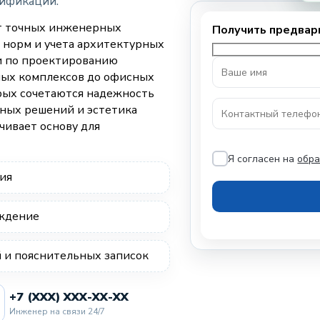
цификации.
т точных инженерных
 норм и учета архитектурных
и по проектированию
лых комплексов до офисных
рых сочетаются надежность
ных решений и эстетика
чивает основу для
Я согласен на
обра
ия
ождение
и пояснительных записок
+7 (XXX) XXX-XX-XX
Инженер на связи 24/7