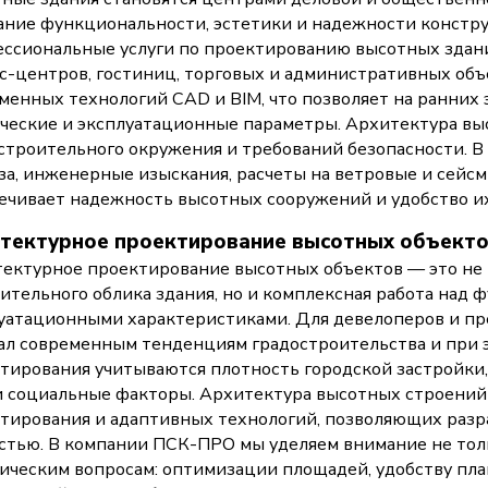
ание функциональности, эстетики и надежности констр
ссиональные услуги по проектированию высотных здани
с-центров, гостиниц, торговых и административных объ
менных технологий CAD и BIM, что позволяет на ранних 
ческие и эксплуатационные параметры. Архитектура вы
строительного окружения и требований безопасности. В
за, инженерные изыскания, расчеты на ветровые и сейсм
ечивает надежность высотных сооружений и удобство и
тектурное проектирование высотных объект
ектурное проектирование высотных объектов — это не 
ительного облика здания, но и комплексная работа над 
уатационными характеристиками. Для девелоперов и пр
ал современным тенденциям градостроительства и при э
тирования учитываются плотность городской застройки
и социальные факторы. Архитектура высотных строений
тирования и адаптивных технологий, позволяющих разр
стью. В компании ПСК-ПРО мы уделяем внимание не толь
ическим вопросам: оптимизации площадей, удобству пл