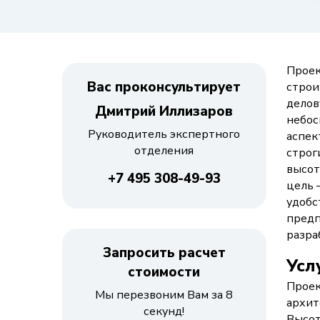
Проек
Вас проконсультирует
строи
делов
Дмитрий Иллизаров
небос
Руководитель экспертного
аспек
отделения
строг
высот
+7 495 308-49-93
цель 
удобс
предп
разра
Запросить расчет
Усл
стоимости
Проек
Мы перезвоним Вам за 8
архит
секунд!
Высот