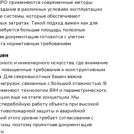
-ПРО применяются современные методы
здания в различных условиях эксплуатации.
е системы, которые обеспечивают
х затратах. Такой подход важен как для
требуется большая площадь полезных
я документация готовится с учетом
кта нормативным требованиям.
шен
рного и инженерного искусства, где внимание
ет повышенные требования к конструктивным
. Для сверхвысотных башен важна
нагрузок, связанных с большой этажностью. В
именяют технологии BIM и параметрического
кции еще на этапе концепции. Мы
сперебойную работу объекта при высокой
ротивопожарной защиты и аварийной
й этого уровня требует согласования с
тизы, поэтому проектная документация
и.