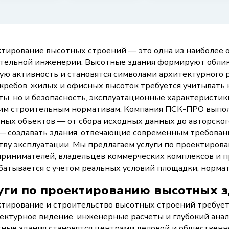
тирование высотных строений — это одна из наиболее 
тельной инженерии. Высотные здания формируют облик
ую активность и становятся символами архитектурного 
кребов, жилых и офисных высоток требуется учитывать 
ты, но и безопасность, эксплуатационные характеристи
им строительным нормативам. Компания ПСК-ПРО выпол
ных объектов — от сбора исходных данных до авторског
— создавать здания, отвечающие современным требован
тву эксплуатации. Мы предлагаем услуги по проектиров
ринимателей, владельцев коммерческих комплексов и
батывается с учетом реальных условий площадки, норма
уги по проектированию высотных 
тирование и строительство высотных строений требует
ектурное видение, инженерные расчеты и глубокий анал
ные здания становятся центрами деловой и общественн