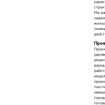
харак
струк
Мы ра
надеж
жилых
помещ
дейст
Прое
Проек
уделя
решен
аэрод
работ
модел
проек
плотн
эваку
город
готов