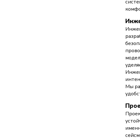
систе
комфо
Инже
Инжен
разра
безоп
прово
модел
уделя
Инжен
интен
Мы ра
удобс
Прое
Проек
устой
именн
сейсм