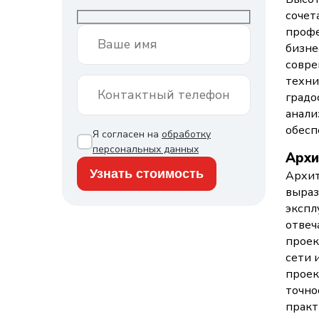
сочет
профе
бизне
совре
техни
градо
анали
обесп
Я согласен на
обработку
персональных данных
Архи
Архит
выраз
экспл
отвеч
проек
сети 
проек
точно
практ