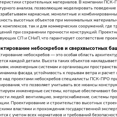
теристики строительных материалов. В компании ПСК
турного анализа, позволяющие моделировать поведение 
зрабатываем каркасные, монолитные и комбинированны
ность высотных объектов при минимальных материальны
 комплексов, так и для коммерческих сооружений, где 
ений при сохранении прочности конструкций. Проектна
вующих СП и СНиП, что гарантирует соответствие прое
ктирование небоскребов и сверхвысотных ба
тирование небоскребов — это особая область архитекту
ется каждой детали. Высота таких объектов накладыва
иям, инженерным системам и организации пространства
инамика фасада, устойчивость к порывам ветра и расчет 
е над проектами небоскребов специалисты ПСК-ПРО пр
ирования, что позволяет учитывать все нюансы констру
тируем инженерные системы, которые обеспечивают бе
ости людей: вентиляцию, энергоснабжение, системы п
ации. Проектирование и строительство высотных строени
скими властями и прохождения государственной экспер
ится с учетом всех нормативов и требований безопасност