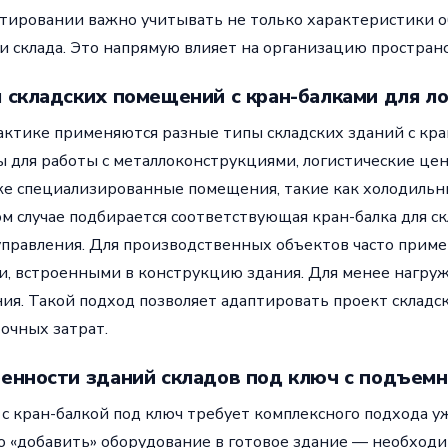
тировании важно учитывать не только характеристики о
и склада. Это напрямую влияет на организацию простран
 складских помещений с кран-балками для ло
актике применяются разные типы складских зданий с кр
ы для работы с металлоконструкциями, логистические це
же специализированные помещения, такие как холодильны
м случае подбирается соответствующая кран-балка для ск
управления. Для производственных объектов часто прим
и, встроенными в конструкцию здания. Для менее нагру
ия. Такой подход позволяет адаптировать проект складс
очных затрат.
енности зданий складов под ключ с подъем
 с кран-балкой под ключ требует комплексного подхода у
о «добавить» оборудование в готовое здание — необходи