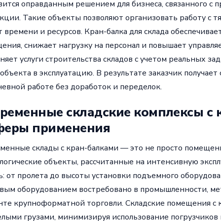
вится оправданным решением для бизнеса, связанного с 
кции. Такие объекты позволяют организовать работу с 
т времени и ресурсов. Кран-балка для склада обеспечива
ения, снижает нагрузку на персонал и повышает управл
няет услуги строительства складов с учетом реальных зад
 объекта в эксплуатацию. В результате заказчик получает 
евной работе без доработок и переделок.
ременные складские комплексы с 
феры применения
менные склады с кран-балками — это не просто помещени
логические объекты, рассчитанные на интенсивную экспл
ь: от пролета до высоты установки подъемного оборудова
вым оборудованием востребовано в промышленности, мет
нте крупноформатной торговли. Складские помещения с 
елыми грузами, минимизируя использование погрузчиков