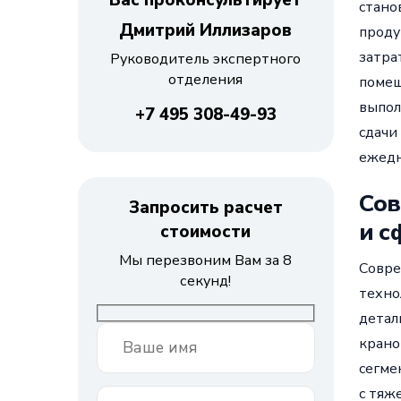
Вас проконсультирует
стано
Дмитрий Иллизаров
проду
затра
Руководитель экспертного
отделения
помещ
выпол
+7 495 308-49-93
сдачи
ежедн
Сов
Запросить расчет
и с
стоимости
Мы перезвоним Вам за 8
Совре
секунд!
техно
детал
крано
сегме
с тяж