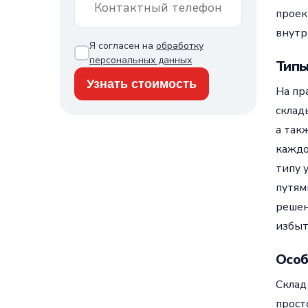
проек
внутр
Я согласен на
обработку
персональных данных
Типы
На пр
склад
а так
каждо
типу 
путям
решен
избыт
Особ
Склад
прост