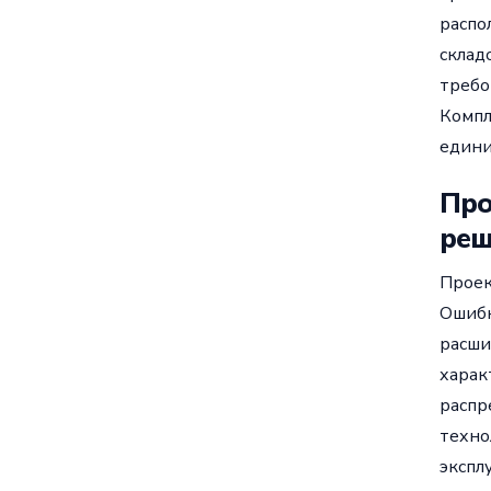
распо
склад
требо
Компл
едини
Про
ре
Проек
Ошибк
расши
харак
распр
техно
экспл