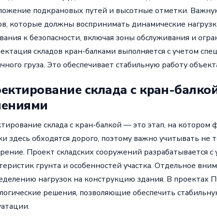
ложение подкрановых путей и высотные отметки. Важну
ов, которые должны воспринимать динамические нагрузк
вания к безопасности, включая зоны обслуживания и огр
ектация складов кран-балками выполняется с учетом спец
чного груза. Это обеспечивает стабильную работу объекта
ектирование склада с кран-балко
шениями
тирование склада с кран-балкой — это этап, на котором 
и здесь обходятся дорого, поэтому важно учитывать не т
рение. Проект складских сооружений разрабатывается с
теристик грунта и особенностей участка. Отдельное вним
еделению нагрузок на конструкцию здания. В проектах
логические решения, позволяющие обеспечить стабильную
уатации.