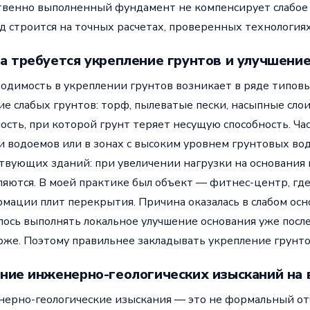
твенно выполненный фундамент не компенсирует слабое
д строится на точных расчетах, проверенных технология
а требуется укрепление грунтов и улучшение
одимость в укреплении грунтов возникает в ряде типовы
ие слабых грунтов: торф, пылеватые пески, насыпные сло
ость, при которой грунт теряет несущую способность. Ча
и водоемов или в зонах с высоким уровнем грунтовых во
твующих зданий: при увеличении нагрузки на основания
ляются. В моей практике был объект — фитнес-центр, гд
мации плит перекрытия. Причина оказалась в слабом осно
ось выполнять локальное улучшение основания уже после 
оже. Поэтому правильнее закладывать укрепление грунто
ние инженерно-геологических изысканий на 
ерно-геологические изыскания — это не формальный отч