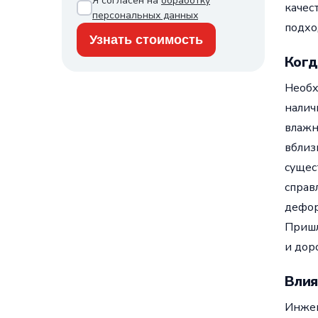
Я согласен на
обработку
качес
персональных данных
подхо
Когд
Необх
налич
влажн
вблиз
сущес
справ
дефор
Пришл
и дор
Влия
Инжен