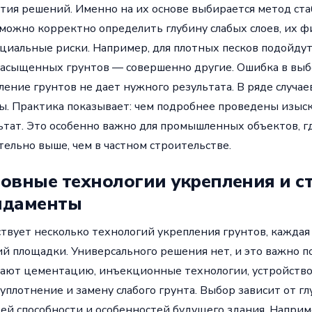
тия решений. Именно на их основе выбирается метод ста
можно корректно определить глубину слабых слоев, их ф
циальные риски. Например, для плотных песков подойдут
асыщенных грунтов — совершенно другие. Ошибка в выбо
ление грунтов не дает нужного результата. В ряде случа
ы. Практика показывает: чем подробнее проведены изыск
ьтат. Это особенно важно для промышленных объектов, г
тельно выше, чем в частном строительстве.
овные технологии укрепления и с
ндаменты
твует несколько технологий укрепления грунтов, каждая
ий площадки. Универсального решения нет, и это важно 
ают цементацию, инъекционные технологии, устройство
уплотнение и замену слабого грунта. Выбор зависит от г
ей способности и особенностей будущего здания. Наприме