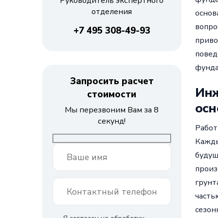
Руководитель экспертного
отделения
основ
вопро
+7 495 308-49-93
приво
повед
фунда
Запросить расчет
Инж
стоимости
осн
Мы перезвоним Вам за 8
секунд!
Работ
Кажды
будущ
произ
грунт
часть
сезон