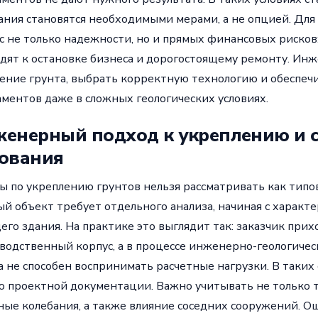
ания становятся необходимыми мерами, а не опцией. Для
с не только надежности, но и прямых финансовых рисков
дят к остановке бизнеса и дорогостоящему ремонту. Ин
ение грунта, выбрать корректную технологию и обеспечи
ментов даже в сложных геологических условиях.
енерный подход к укреплению и 
ования
ы по укреплению грунтов нельзя рассматривать как типо
й объект требует отдельного анализа, начиная с характе
его здания. На практике это выглядит так: заказчик прих
водственный корпус, а в процессе инженерно-геологичес
а не способен воспринимать расчетные нагрузки. В таких 
ю проектной документации. Важно учитывать не только ти
ные колебания, а также влияние соседних сооружений. Ош