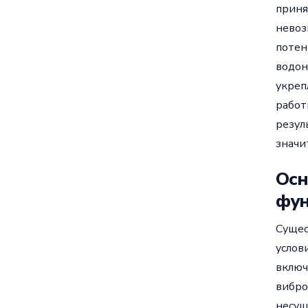
приня
невоз
потен
водон
укреп
работ
резул
значи
Осн
фу
Сущес
услов
включ
вибро
несущ