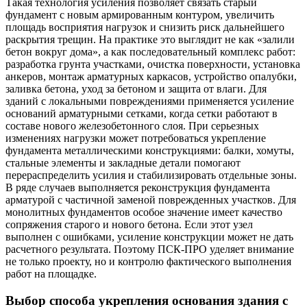
Такая технология усиления позволяет связать старый
фундамент с новым армированным контуром, увеличить
площадь восприятия нагрузок и снизить риск дальнейшего
раскрытия трещин. На практике это выглядит не как «залили
бетон вокруг дома», а как последовательный комплекс работ:
разработка грунта участками, очистка поверхности, установка
анкеров, монтаж арматурных каркасов, устройство опалубки,
заливка бетона, уход за бетоном и защита от влаги. Для
зданий с локальными повреждениями применяется усиление
оснований арматурными сетками, когда сетки работают в
составе нового железобетонного слоя. При серьезных
изменениях нагрузки может потребоваться укрепление
фундамента металлическими конструкциями: балки, хомуты,
стальные элементы и закладные детали помогают
перераспределить усилия и стабилизировать отдельные зоны.
В ряде случаев выполняется реконструкция фундамента
арматурой с частичной заменой поврежденных участков. Для
монолитных фундаментов особое значение имеет качество
сопряжения старого и нового бетона. Если этот узел
выполнен с ошибками, усиление конструкции может не дать
расчетного результата. Поэтому ПСК-ПРО уделяет внимание
не только проекту, но и контролю фактического выполнения
работ на площадке.
Выбор способа укрепления основания здания с