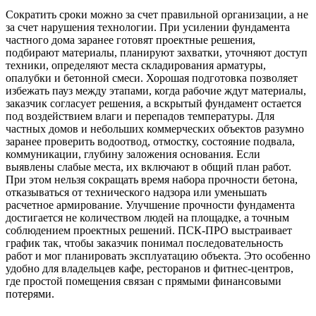
Сократить сроки можно за счет правильной организации, а не
за счет нарушения технологии. При усилении фундамента
частного дома заранее готовят проектные решения,
подбирают материалы, планируют захватки, уточняют доступ
техники, определяют места складирования арматуры,
опалубки и бетонной смеси. Хорошая подготовка позволяет
избежать пауз между этапами, когда рабочие ждут материалы,
заказчик согласует решения, а вскрытый фундамент остается
под воздействием влаги и перепадов температуры. Для
частных домов и небольших коммерческих объектов разумно
заранее проверить водоотвод, отмостку, состояние подвала,
коммуникации, глубину заложения основания. Если
выявлены слабые места, их включают в общий план работ.
При этом нельзя сокращать время набора прочности бетона,
отказываться от технического надзора или уменьшать
расчетное армирование. Улучшение прочности фундамента
достигается не количеством людей на площадке, а точным
соблюдением проектных решений. ПСК-ПРО выстраивает
график так, чтобы заказчик понимал последовательность
работ и мог планировать эксплуатацию объекта. Это особенно
удобно для владельцев кафе, ресторанов и фитнес-центров,
где простой помещения связан с прямыми финансовыми
потерями.