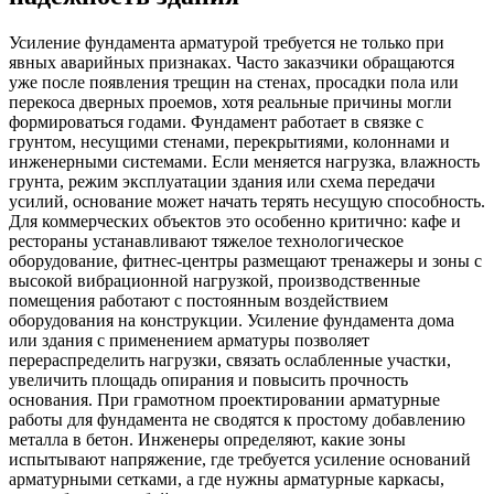
Усиление фундамента арматурой требуется не только при
явных аварийных признаках. Часто заказчики обращаются
уже после появления трещин на стенах, просадки пола или
перекоса дверных проемов, хотя реальные причины могли
формироваться годами. Фундамент работает в связке с
грунтом, несущими стенами, перекрытиями, колоннами и
инженерными системами. Если меняется нагрузка, влажность
грунта, режим эксплуатации здания или схема передачи
усилий, основание может начать терять несущую способность.
Для коммерческих объектов это особенно критично: кафе и
рестораны устанавливают тяжелое технологическое
оборудование, фитнес-центры размещают тренажеры и зоны с
высокой вибрационной нагрузкой, производственные
помещения работают с постоянным воздействием
оборудования на конструкции. Усиление фундамента дома
или здания с применением арматуры позволяет
перераспределить нагрузки, связать ослабленные участки,
увеличить площадь опирания и повысить прочность
основания. При грамотном проектировании арматурные
работы для фундамента не сводятся к простому добавлению
металла в бетон. Инженеры определяют, какие зоны
испытывают напряжение, где требуется усиление оснований
арматурными сетками, а где нужны арматурные каркасы,