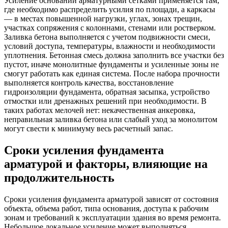
Усиление оснований арматурными сетками применяется там,
где необходимо распределить усилия по площади, а каркасы
— в местах повышенной нагрузки, углах, зонах трещин,
участках сопряжения с колоннами, стенами или ростверком.
Заливка бетона выполняется с учетом подвижности смеси,
условий доступа, температуры, влажности и необходимости
уплотнения. Бетонная смесь должна заполнить все участки без
пустот, иначе монолитные фундаменты и усиленные зоны не
смогут работать как единая система. После набора прочности
выполняется контроль качества, восстановление
гидроизоляции фундамента, обратная засыпка, устройство
отмостки или дренажных решений при необходимости. В
таких работах мелочей нет: некачественная анкеровка,
неправильная заливка бетона или слабый уход за монолитом
могут свести к минимуму весь расчетный запас.
Сроки усиления фундамента
арматурой и факторы, влияющие на
продолжительность
Сроки усиления фундамента арматурой зависят от состояния
объекта, объема работ, типа основания, доступа к рабочим
зонам и требований к эксплуатации здания во время ремонта.
Небольшое локальное усиление может выполняться