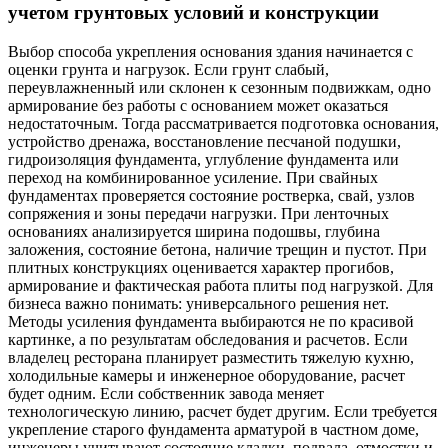
учетом грунтовых условий и конструкции
Выбор способа укрепления основания здания начинается с
оценки грунта и нагрузок. Если грунт слабый,
переувлажненный или склонен к сезонным подвижкам, одно
армирование без работы с основанием может оказаться
недостаточным. Тогда рассматривается подготовка основания,
устройство дренажа, восстановление песчаной подушки,
гидроизоляция фундамента, углубление фундамента или
переход на комбинированное усиление. При свайных
фундаментах проверяется состояние ростверка, свай, узлов
сопряжения и зоны передачи нагрузки. При ленточных
основаниях анализируется ширина подошвы, глубина
заложения, состояние бетона, наличие трещин и пустот. При
плитных конструкциях оценивается характер прогибов,
армирование и фактическая работа плиты под нагрузкой. Для
бизнеса важно понимать: универсального решения нет.
Методы усиления фундамента выбираются не по красивой
картинке, а по результатам обследования и расчетов. Если
владелец ресторана планирует разместить тяжелую кухню,
холодильные камеры и инженерное оборудование, расчет
будет одним. Если собственник завода меняет
технологическую линию, расчет будет другим. Если требуется
укрепление старого фундамента арматурой в частном доме,
инженеры учитывают состояние кладки, подвала, отмостки и