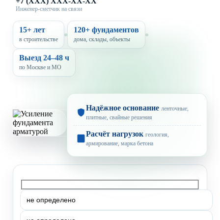
+7 (XXX) XXX-XX-XX
Инженер-сметчик на связи
15+ лет
120+ фундаментов
в строительстве
дома, склады, объекты
Выезд 24–48 ч
по Москве и МО
Надёжное основание
ленточные,
плитные, свайные решения
Расчёт нагрузок
геология,
армирование, марка бетона