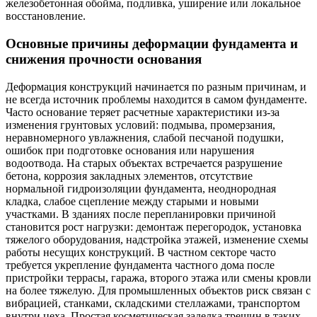
железобетонная обойма, подливка, уширение или локальное
восстановление.
Основные причины деформации фундамента и
снижения прочности основания
Деформация конструкций начинается по разным причинам, и
не всегда источник проблемы находится в самом фундаменте.
Часто основание теряет расчетные характеристики из-за
изменения грунтовых условий: подмыва, промерзания,
неравномерного увлажнения, слабой песчаной подушки,
ошибок при подготовке основания или нарушения
водоотвода. На старых объектах встречается разрушение
бетона, коррозия закладных элементов, отсутствие
нормальной гидроизоляции фундамента, неоднородная
кладка, слабое сцепление между старыми и новыми
участками. В зданиях после перепланировки причиной
становится рост нагрузки: демонтаж перегородок, установка
тяжелого оборудования, надстройка этажей, изменение схемы
работы несущих конструкций. В частном секторе часто
требуется укрепление фундамента частного дома после
пристройки террасы, гаража, второго этажа или смены кровли
на более тяжелую. Для промышленных объектов риск связан с
вибрацией, станками, складскими стеллажами, транспортом
внутри цеха. Простая косметическая заделка трещин в таких