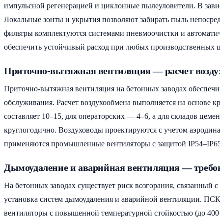
импульсной регенерацией и циклонные пылеуловители. В зави
Локальные зонты и укрытия позволяют забирать пыль непосредс
фильтры комплектуются системами пневмоочистки и автоматич
обеспечить устойчивый расход при любых производственных ц
Приточно-вытяжная вентиляция — расчет воздух
Приточно-вытяжная вентиляция на бетонных заводах обеспечив
обслуживания. Расчет воздухообмена выполняется на основе к
составляет 10–15, для операторских — 4–6, а для складов це
круглогодично. Воздуховоды проектируются с учетом аэродина
применяются промышленные вентиляторы с защитой IP54–IP65
Дымоудаление и аварийная вентиляция — требо
На бетонных заводах существует риск возгорания, связанный 
установка систем дымоудаления и аварийной вентиляции. ПСК
вентиляторы с повышенной температурной стойкостью (до 400 