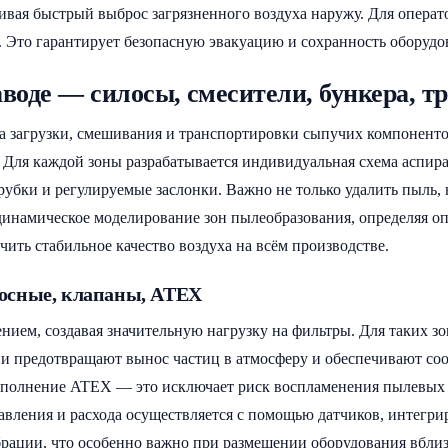
ая быстрый выброс загрязненного воздуха наружу. Для операт
 Это гарантирует безопасную эвакуацию и сохранность оборудо
воде — силосы, смесители, бункера, т
загрузки, смешивания и транспортировки сыпучих компонентов. 
. Для каждой зоны разрабатывается индивидуальная схема аспира
убки и регулируемые заслонки. Важно не только удалить пыль, 
инамическое моделирование зон пылеобразования, определяя оп
чить стабильное качество воздуха на всём производстве.
осные, клапаны, ATEX
ением, создавая значительную нагрузку на фильтры. Для таких з
и предотвращают вынос частиц в атмосферу и обеспечивают со
полнение ATEX — это исключает риск воспламенения пылевых 
авления и расхода осуществляется с помощью датчиков, интегр
рации, что особенно важно при размещении оборудования вблиз