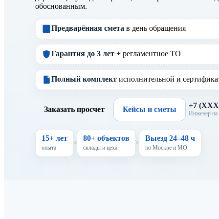
обоснованным.
Предварённая смета
в день обращения
Гарантия до 3 лет
+ регламентное ТО
Полный комплект
исполнительной и сертифика
+7 (XX
Заказать просчет
Кейсы и сметы
Инженер на 
15+ лет
80+ объектов
Выезд 24–48 ч
опыта
склады и цеха
по Москве и МО