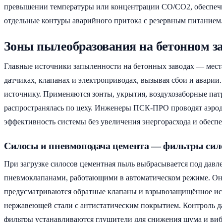
превышении температуры или концентрации CO/CO2, обеспечив
отдельные контуры аварийного притока с резервным питанием.
Зоны пылеобразования на бетонном за
Главные источники запыленности на бетонных заводах — места 
датчиках, клапанах и электроприводах, вызывая сбои и аварии
источнику. Применяются зонты, укрытия, воздухозаборные патр
распространялась по цеху. Инженеры ПСК-ПРО проводят аэрод
эффективность системы без увеличения энергорасхода и обеспе
Силосы и пневмоподача цемента — фильтры сил
При загрузке силосов цементная пыль выбрасывается под давл
пневмоклапанами, работающими в автоматическом режиме. Он
предусматриваются обратные клапаны и взрывозащищённое ис
нержавеющей стали с антистатическим покрытием. Контроль д
фильтры устанавливаются глушители для снижения шума и виб