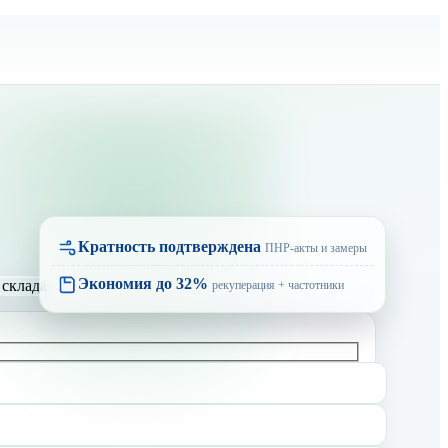
Кратность подтверждена
ПНР-акты и замеры
Экономия до 32%
рекуперация + частотники