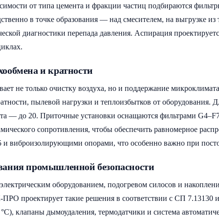
симости от типа цемента и фракции частиц подбираются фильтр
твенно в точке образования — над смесителем, на выгрузке из 
еской диагностики перепада давления. Аспирация проектируетс
иклах.
ообмена и кратности
ает не только очистку воздуха, но и поддержание микроклимата
ратности, пылевой нагрузки и теплоизбытков от оборудования.
мента — до 20. Приточные установки оснащаются фильтрами G4–F
мического сопротивления, чтобы обеспечить равномерное распр
 и виброизолирующими опорами, что особенно важно при посто
вания промышленной безопасности
с электрическим оборудованием, подогревом силосов и накоплен
-ПРО проектирует такие решения в соответствии с СП 7.13130 
°C), клапаны дымоудаления, термодатчики и система автоматиче