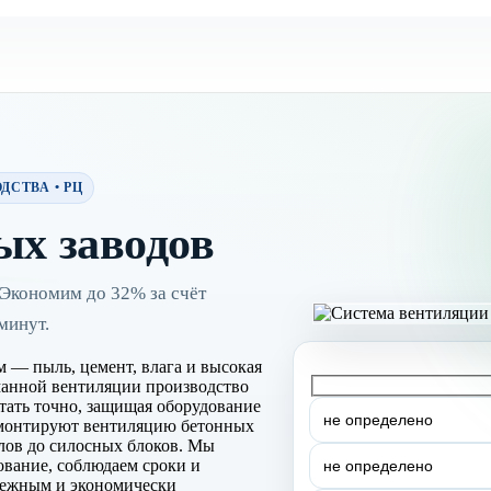
СТВА • РЦ
ых заводов
 Экономим до 32% за счёт
минут.
м — пыль, цемент, влага и высокая
уманной вентиляции производство
тать точно, защищая оборудование
 монтируют вентиляцию бетонных
злов до силосных блоков. Мы
ование, соблюдаем сроки и
дежным и экономически